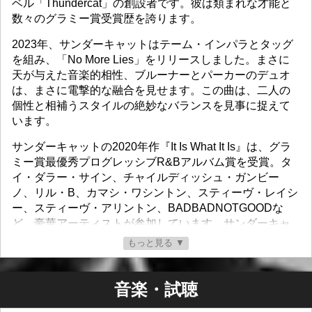
ベル「Thundercat」の創設者です。彼は類まれな才能と
数々のグラミー賞受賞歴を誇ります。
2023年、サンダーキャットはテーム・インパラとタッグ
を組み、「No More Lies」をリリースしました。まさに
天が与えた音楽的相性、ブルーナーとパーカーのデュオ
は、まさに電撃的な融合を見せます。この曲は、二人の
個性と相補うスタイルの絶妙なバランスを見事に捉えて
います。
サンダーキャットの2020年作『It Is What It Is』は、グラ
ミー賞最優秀プログレッシブR&Bアルバム賞を受賞。タ
イ・ダラー・サイン、チャイルディッシュ・ガンビー
ノ、リル・B、カマシ・ワシントン、スティーヴ・レイシ
ー、スティーヴ・アリントン、BADBADNOTGOODな
ど、豪華アーティストが参加しています。サンダーキャ
ットと長年の友人であり音楽パートナーでもあるフライ
もっと見る ▼
ング・ロータスが共同プロデュースを手掛けました。
これまでのリリースには、『The Golden Age of
音楽・試聴
Apocalypse』（2011年）、『Apocalypse』（2013
年）、名曲「Them Changes」を収録したEP『The