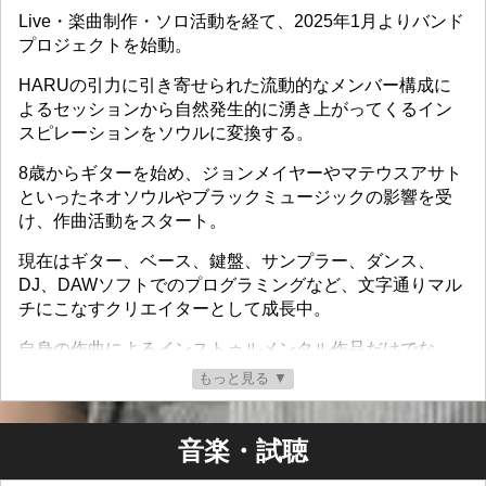
Live・楽曲制作・ソロ活動を経て、2025年1月よりバンド
プロジェクトを始動。
HARUの引力に引き寄せられた流動的なメンバー構成に
よるセッションから自然発生的に湧き上がってくるイン
スピレーションをソウルに変換する。
8歳からギターを始め、ジョンメイヤーやマテウスアサト
といったネオソウルやブラックミュージックの影響を受
け、作曲活動をスタート。
現在はギター、ベース、鍵盤、サンプラー、ダンス、
DJ、DAWソフトでのプログラミングなど、文字通りマル
チにこなすクリエイターとして成長中。
自身の作曲によるインストゥルメンタル作品だけでな
く、同世代のシンガーを迎えたR&Bやポップス作品も意
もっと見る ▼
欲的に発表し国内外のリスナーから注目を集めている。
24年,25年にはZepp名古屋にて全国イベントに参加。
音楽・試聴
1,500人規模の会場をたった1人でロックした。