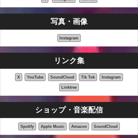
写真・画像
Instagram
リンク集
X
YouTube
SoundCloud
Tik Tok
Instagram
Linktree
ショップ・音楽配信
Spotify
Apple Music
Amazon
SoundCloud