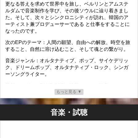
更なる答えを求めて世界中を旅し、ベルリンとアムステ
ルダムで音楽制作を学び、その後ソウルに辿り着きまし
た。そして、次々とシンクロニシティが訪れ、韓国のア
ーティスト兼プロデューサーである と仕事をすることに
なったのです。
次のEPのテーマ：人間の願望、自由への解放、時空を旅
すること、自然に溶け込むこと、そして魂との繋がり。
音楽ジャンル：オルタナティブ、ポップ、サイケデリッ
ク、ドリームポップ、オルタナティブ・ロック、シンガ
ーソングライター。
最新シングル：TAKE OFF! - 韓国ソウルで録音 - マレーシ
もっと見る ▼
ア・クアラルンプールで追加録音。
- プロダクション、エレキギター、キーボード、ドラムプ
ログラミング、ミキシング：Joe Layne。
音楽・試聴
- ボーカル、作詞、ギター、追加プロダクション：
SSIDNESS。