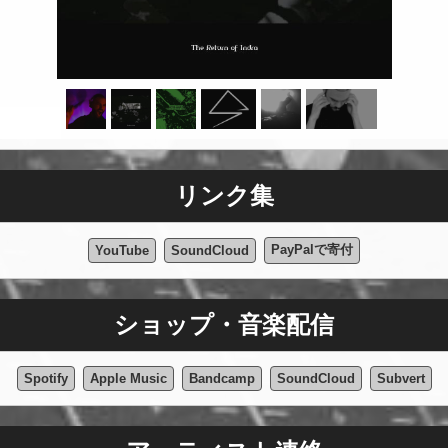
リンク集
PayPalで寄付
YouTube
SoundCloud
ショップ・音楽配信
Spotify
Apple Music
Bandcamp
SoundCloud
Subvert