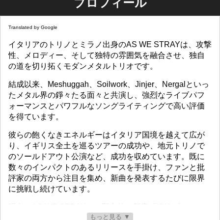
プロフィール
Translated by Google
イタリアのトリノとミラノ出身のAS WE STRAYは、攻撃
性、メロディー、そして独特の雰囲気を融合させ、独自
の道を切り拓くモダンメタルトリオです。
結成以来、Meshuggah、Soilwork、Jinjer、Nergalといっ
たメタル界の錚々たる面々と共演し、強烈なライブパフ
ォーマンスとパワフルなソングライティングで高い評価
を得ています。
彼らの飽くなきエネルギーはイタリア国境を越えて広が
り、イギリス全土を巡るツアーの成功や、地元トリノで
のソールドアウト公演など、成功を収めています。既に
数々のインパクトのあるリリースを手掛け、ファンと批
評家の両方から注目を集め、新曲を発表するたびに限界
に挑戦し続けています。
現在、AS WE STRAYは、野心的な新章「IRISプロジェク
もっと見る ▼
ト」に取り組んでいます。 2026 年 2 月までの一連のリリ