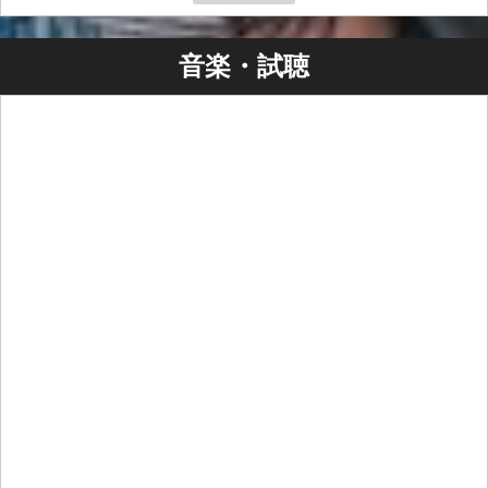
ースを通じて展開される予定の『IRIS』は、バンドのサ
ウンドとビジョンの大胆な進化を示し、これまでで最も
音楽・試聴
没入感があり感情に訴える作品を届けることを約束しま
す。