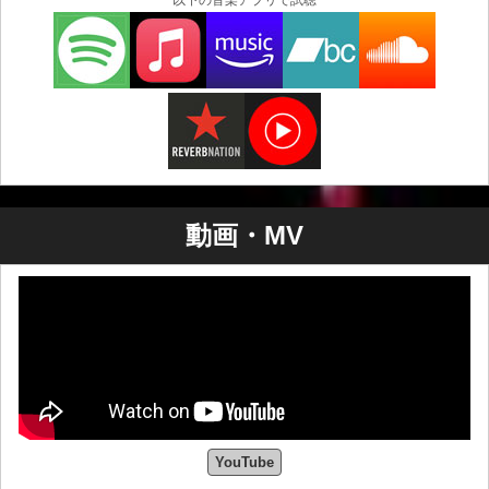
以下の音楽アプリで試聴
GadManDubsの特徴は、世界中のプロデューサーとアカ
ペラを積極的に共有している点です。アカペラをオンラ
インで公開することで、楽曲にユニークなボーカル要素
を求めるプロデューサーにとって貴重なリソースとなっ
ています。GadManDubsのアカペラは、様々なジャンル
でその影響力を発揮しています。彼のボーカルは、ダブ
ステップ、ダブ、ドラムンベース、ヒップホップ、ハウ
ス、レゲエなど、様々なスタイルの音楽とシームレスに
融合します。彼のアカペラは、創造性と革新性を生み出
す触媒となっています。
動画・MV
グローバルなコラボレーションとレコードレーベル：
GadManDubsは、コラボレーションを通じて、世界中の
プロデューサー、作曲家、レコードレーベルと繋がりを
築いてきました。彼の影響力は、アカペラから生まれた
数々のコラボレーションからも見て取れます。世界中の
音楽コミュニティが彼の歌声を受け入れ、異文化交流と
ユニークな音楽体験の創造を可能にしています。
YouTube
ソロプロジェクトに加え、GadManDubsは2つのレコード