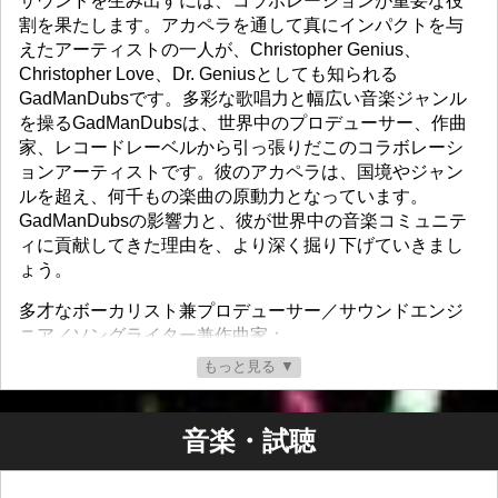
サウンドを生み出すには、コラボレーションが重要な役
割を果たします。アカペラを通して真にインパクトを与
えたアーティストの一人が、Christopher Genius、
Christopher Love、Dr. Geniusとしても知られる
GadManDubsです。多彩な歌唱力と幅広い音楽ジャンル
を操るGadManDubsは、世界中のプロデューサー、作曲
家、レコードレーベルから引っ張りだこのコラボレーシ
ョンアーティストです。彼のアカペラは、国境やジャン
ルを超え、何千もの楽曲の原動力となっています。
GadManDubsの影響力と、彼が世界中の音楽コミュニテ
ィに貢献してきた理由を、より深く掘り下げていきまし
ょう。
多才なボーカリスト兼プロデューサー／サウンドエンジ
ニア／ソングライター兼作曲家：
もっと見る ▼
GadManDubsは、熟練したアーティスト、DJ、プロデュ
ーサー、そしてレコードレーベルオーナーとして、音楽
業界で確固たる地位を築いています。ダブステップ、ダ
音楽・試聴
ブ、ドラムンベース、ヒップホップ、ハウス、レゲエ、
ポップスなど、幅広いレパートリーを持つ彼は、ボーカ