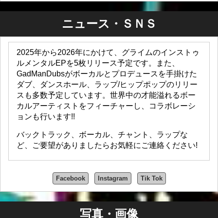
レーベルも運営しています。Soulsignaは、斬新で多様な
ハウスミュージックのリリースで知られ、アーティスト
ニュース・ＳＮＳ
が作品を共有するためのプラットフォームを提供してい
ます。彼のレゲエレーベルDubzlinkzukは、彼のレゲエへ
の情熱をさらに示し、才能あるレゲエアーティストの育
2025年から2026年にかけて、グライムのインストゥ
成に尽力していることを象徴しています。
ルメンタルEPを5枚リリース予定です。また、
GadManDubsは、その多彩な歌唱力と幅広い音楽ジャン
GadManDubsがボーカルとプロデュースを手掛けた
ルを駆使し、世界中の音楽コミュニティに欠かせない存
ダブ、ダンスホール、ラップ/ヒップポップのリリー
在となっています。アカペラを通して、彼はジャンルを
スも多数予定しています。世界中の才能溢れるボー
超えた数千ものコラボレーションを実現し、世界中のア
カルアーティストをフィーチャーし、コラボレーシ
ーティストやプロデューサーを繋いできました。ダブス
ョンも行います!!
テップ、ダブ、ヒップホップシーンへの彼の影響は計り
バックトラック、ボーカル、チャント、ラップな
知れず、彼の歌声を惜しみなく共有する姿勢は、ミュー
ど、ご要望がありましたらお気軽にご連絡ください!
ジシャンの間で尊敬を集める存在となっています。
GadManDubsは世界中のアーティストにインスピレーシ
ョンを与え、コラボレーションを続けています。彼の音
Facebook
Instagram
Tik Tok
楽的旅路のさらなる進化と、より素晴らしいトラックの
創造に、私たちはただただ期待を寄せています。
ドラムンベース・プロデューサーとのコラボレーショ
写真・画像