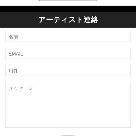
ーウェイトなベースラインと重厚なドラムを楽曲に織り
込むことで、GadManDubsは独自のニッチな地位を確立
アーティスト連絡
し、ダブ・ミュージックへの先進的なアプローチで高い
評価を得ています。伝統的なダブの要素と現代的な影響
を融合させる彼の才能は、世界中のリスナーを魅了して
います。
Dubark.com:
ダブアーティストと音楽愛好家のためのハブ:
GadManDubsは7年間、レゲエとダブのミュージシャンの
ためのソーシャルネットワーク兼MP3ダウンロードサイ
トであるDubark.comのCEO兼オーナーを務めました。
Dubark.comは、アーティストが才能を披露し、世界中の
ダブコミュニティで同じ志を持つ人々とつながるための
重要なプラットフォームを提供しました。世界中のダブ
アーティストによる数千ものトラックと、驚異的な数の
ユニークビジター数を誇るDubark.comは、音楽愛好家に
とって活気のあるハブとなりました。このプラットフォ
ームを通じてダブコミュニティを育成することに尽力し