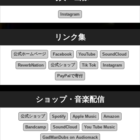
ン：
GadManDubsの多才さは、ダブステップやダブの領域に
Instagram
とどまりません。彼はドラムンベース・プロデューサー
ともコラボレーションし、このテンポの速いジャンルに
おける彼のボーカルの才能を存分に発揮してきました。
リンク集
才能豊かなドラムンベース・アーティストたちと共演す
ることで、GadManDubsは楽曲に独自のタッチを加え、
魅惑的なボーカルと独特のスタイルで楽曲をさらに高め
公式ホームページ
Facebook
YouTube
SoundCloud
ています。これらのコラボレーションは、彼の音楽的視
公式ショップ
ReverbNation
Tik Tok
Instagram
野を広げただけでなく、ドラムンベース・コミュニティ
のより幅広いオーディエンスに彼の才能を届けることに
PayPalで寄付
も繋がっています。
ヘビーウェイト・ダブの先駆者：
ショップ・音楽配信
GadManDubsは、革新的で独特なヘビーウェイト・ダ
ブ・サウンドで、オンライン・ダブ・コミュニティで高
公式ショップ
Spotify
Apple Music
Amazon
い評価を得ています。 GadManDubsの作品は、エクスペ
リメンタル・ダブ、UKステッパーズ、ルーツ・ミュージ
Bandcamp
SoundCloud
You Tube Music
ック、ダンスホール、ファンキー・ハウスといった要素
GadManDubs on Audiomack
を融合させ、ジャンルの限界を押し広げています。ヘビ