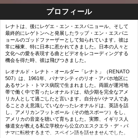
プロフィール
レナトは、後にレゲエ・エン・エスパニョール、そして
最終的にレゲトンへと発展したラップ・エン・エスパニ
ョールのゴッドファーザーとして知られています。彼は
常に極東、特に日本に惹かれてきました。日本の人々と
文化への愛を表現する曲とビデオをレコーディングする
機会を得た時、彼は飛びつきました。
レオナルド・レナト・オールダー「レナト」（RENATO
507）は、1961年、パナマシティのリオ・アバホ地区に
あるサント・トマス病院で生まれました。両親が運河地
帯で働く中で育ったレオナルドは、幼少期を完全なアメ
リカ人として過ごしたと言います。自分がパナマ人であ
ることさえ意識していなかったレオナルドは、英語を話
し、アメリカンフットボール（その他スポーツ）をし、
アメリカの音楽を聴いて育ちました。実際、イギリス人
修道女が教える私立学校から公立のエスクエラ・デ・パ
ナマに転校するまで、スペイン語を話せませんでした。