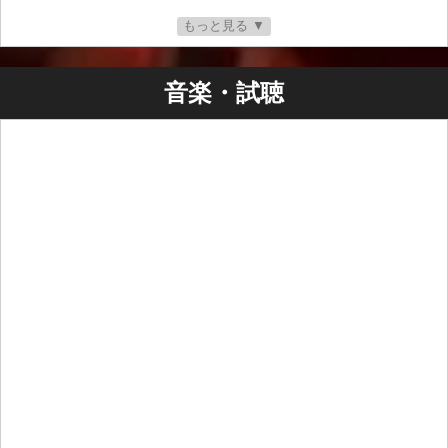
元々ダンサーを目指していたレオナルドは、ダンスの振
もっと見る ▼
り付けや政治問題についてのラップを行うグループのメ
ンバーとして音楽の世界に入り、後にカセットテープで
最初の人気曲を販売し、1985年に正式にレコーディン
音楽・試聴
グ・リリースしました。初期の成功により、数々のスポ
ンサー契約を獲得し、ラテンアメリカ全土でヒットした
「La chica de los ojos cafe」など、さらに多くの楽曲を
レコーディングする機会を得ました。レナートの音楽的
影響はR&Bに多くを負っていますが、彼はレゲトン界の
ベテランたちに敬意を表し、彼らの功績と、若い世代が
このジャンルで成功を収められるよう彼らが受けた差別
への認識を高く評価しています。
1991年には「Soy El Mas Sensual」をレコーディング
し、これがまた世界的なヒットとなりました。それ以
来、彼は決して振り返ることなく、今日に至るまで音楽
市場で存在感を示す最先端の楽曲をレコーディングし続
けています。
レナートは最近、レゲトンの起源を扱ったパラマウン
ト・プラスのシリーズに出演しました。