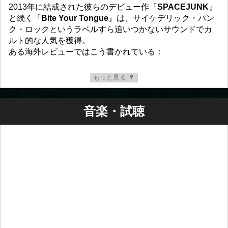
2013年に結成された彼らのデビュー作『
SPACEJUNK
』
と続く『
Bite Your Tongue
』は、サイケデリック・パン
ク・ロックというラベルすら追いつかないサウンドでカ
ルト的な人気を獲得。
ある海外レビューではこう書かれている：
「ラウドでファジーなギター、予測不能な音の仕掛け、
もっと見る ▼
そして暴走寸前のエネルギー。酸にまみれたようなボー
カルは、そのカオスの中で輝く。地面にかろうじて繋ぎ
止められたホットワイヤード・ロックンロール――これ
音楽・試聴
はもう、好きになるしかないだろ？」
そしてついに、待望のサードアルバム『
JUNK TIME
』が
登場！
TUFF CUFF RECORDS
より、現在絶賛発売中！
SPACEJUNK
は、地球に墜ちた宇宙の残骸――でも、そ
の音は未来へと飛び立つロケットだ。
覚悟はいいか？ロックの極限へ、テイクオフだ。
https://www.tuffcuffrecords.com/spacejunk