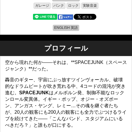
ガレージ
パンク
ロック
実験音楽
ENGLISH 英語
プロフィール
空から現れた何か――それは、**SPACEJUNK（スペース
ジャンク）**だった。
轟音のギター、宇宙にぶっ放すツインヴォーカル、破壊
的なドラムビートが吹き荒れる中、4コードの混沌が突き
進む。
SPACEJUNK
はメルボルン発、制御不能なロック
ンロール変異体。イギー・ポップ、オジー・オズボー
ン、アンガス・ヤング、レミー…その魂を継ぐ者たち
が、20人の観客にも200人の観客にも全力でぶつけるライ
ブを続けてきた――「こんなバンド、スタジアムにいる
べきだろ？」と誰もが口にする。