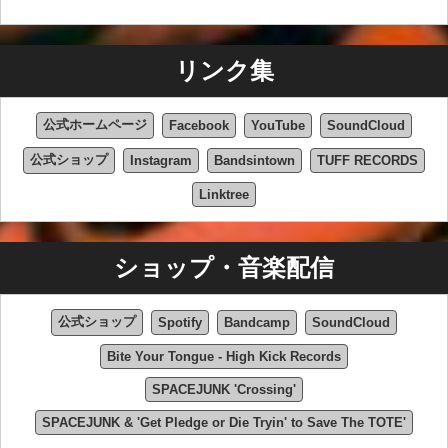
リンク集
公式ホームページ
Facebook
YouTube
SoundCloud
公式ショップ
Instagram
Bandsintown
TUFF RECORDS
Linktree
ショップ・音楽配信
公式ショップ
Spotify
Bandcamp
SoundCloud
Bite Your Tongue - High Kick Records
SPACEJUNK 'Crossing'
SPACEJUNK & 'Get Pledge or Die Tryin' to Save The TOTE'