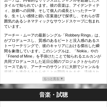
ムーアは、内省的なリリシズムとジャンルを超越したス
タイルで知られています。彼の音楽は、アイデンティテ
ィ、故郷への回帰、そして個人の成長といったテーマ
を、生々しい感情と鋭い言葉遊びで探求し、それらが雰
囲気のあるシネマティックなサウンドスケープに包まれ
ています。
アーチー・ムーアの最新シングル「Robbery Rings」は、
がプロデュースし、質感のあるビートと没入感のあるス
トーリーテリングで、彼のキャリアにおける傑出した瞬
間を象徴しています。このシングルは、「Nokia」やの
「Friend of Mine」を手掛けたことで知られるエルカンが
共同プロデュースした近日公開のプロジェクトからのリ
リースであり、アーチーのサウンドに大胆でジャンルを
超越した進化をもたらすことが期待されます。洗練され
たプロダクションとシネマティックなビジュアルは、彼
もっと見る ▼
の芸術性に新たな基準を打ち立てています。
アーチーの成功は、輝かしいマイルストーンによって彩
音楽・試聴
られてきました。ダブリンで2度目のライブショーでデン
ゼル・カリーのオープニングアクトを務め、2,500人の観