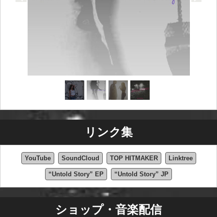
リンク集
YouTube
SoundCloud
TOP HITMAKER
Linktree
“Untold Story” EP
“Untold Story” JP
ショップ・音楽配信