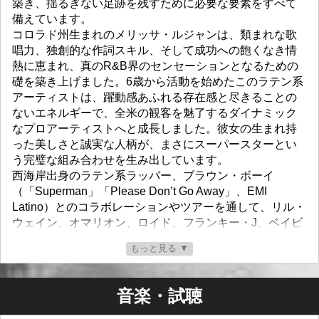
築き、揺るぎない足跡を残すために必要な要素をすべて
備えています。
コロラド州生まれのメリッサ・ルジャンは、類まれな歌
唱力、独創的な作詞スキル、そして成功への飽くなき情
熱に恵まれ、真のR&B界のセンセーションとなるための
礎を築き上げました。6歳から活動を始めたこのラテン系
アーティストは、躍動感あふれる存在感と尽きることの
ないエネルギーで、全米の観客を魅了するダイナミック
なプロアーティストへと成長しました。彼女の生まれ持
った美しさと誠実な人柄が、まさにスーパースターとい
う完璧な組み合わせを生み出しています。
西海岸出身のラテン系ラッパー、ブラウン・ボーイ
（「Superman」「Please Don’t Go Away」、EMI
Latino）とのコラボレーションやツアーを通して、リル・
ウェイン、オマリオン、ロイド、フランキー・J、ベイビ
ー・バッシュ、112など、業界のエリートたちからステー
もっと見る ▼
ジを共にし、尊敬を集めてきました。
2008年11月1日、コロラド州プエブロにて、メリッサは
我が国の指導者、バラク・オバマ大統領のために国歌を
音楽・試聴
演奏するという、この上ない栄誉に浴しました。この栄
誉は、6万人を超える息を呑むほどの観衆が集まった選挙