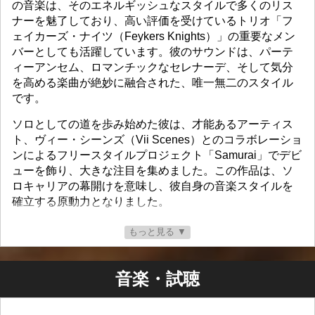
の音楽は、そのエネルギッシュなスタイルで多くのリス
ナーを魅了しており、高い評価を受けているトリオ「フ
ェイカーズ・ナイツ（Feykers Knights）」の重要なメン
バーとしても活躍しています。彼のサウンドは、パーテ
ィーアンセム、ロマンチックなセレナーデ、そして気分
を高める楽曲が絶妙に融合された、唯一無二のスタイル
です。
ソロとしての道を歩み始めた彼は、才能あるアーティス
ト、ヴィー・シーンズ（Vii Scenes）とのコラボレーショ
ンによるフリースタイルプロジェクト「Samurai」でデビ
ューを飾り、大きな注目を集めました。この作品は、ソ
ロキャリアの幕開けを意味し、彼自身の音楽スタイルを
確立する原動力となりました。
キャリア初期には、ヴィー・シーンズやカラヌ
もっと見る ▼
（Karanu）といった友人たちの助けを借りて、リリック
やフロウを磨き上げました。彼らの揺るぎないサポート
と指導により、フォックスフレディートはアーティスト
音楽・試聴
としての成長を遂げ、自己表現の幅を広げることができ
たのです。