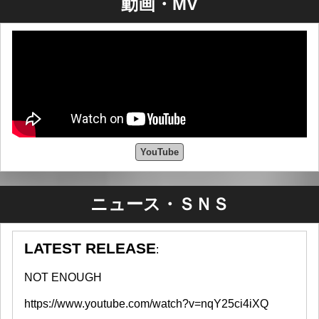
動画・MV
YouTube
ニュース・ＳＮＳ
LATEST RELEASE
:
NOT ENOUGH
https://www.youtube.com/watch?v=nqY25ci4iXQ