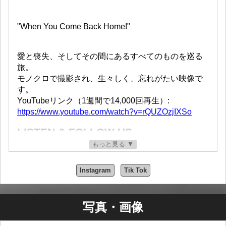
"When You Come Back Home!"
愛と喪失、そしてその間にあるすべてのものを巡る
旅。
モノクロで撮影され、生々しく、忘れがたい映像で
す。
YouTubeリンク（1週間で14,000回再生）:
https://www.youtube.com/watch?v=rQUZOzjIXSo
LISTEN & FOLLOW US
もっと見る ▼
ウェブサイト:
https://cyanine-official.com/
スマートリンク:
https://cyanine.submithublinks.com/
Instagram
Tik Tok
レビュー記事（ArtistRecap.com）
https://artistrecap.com/cyanine-explore-emotional-
territory-in-their-black-and-white-debut-when-you-
写真・画像
come-back-home/