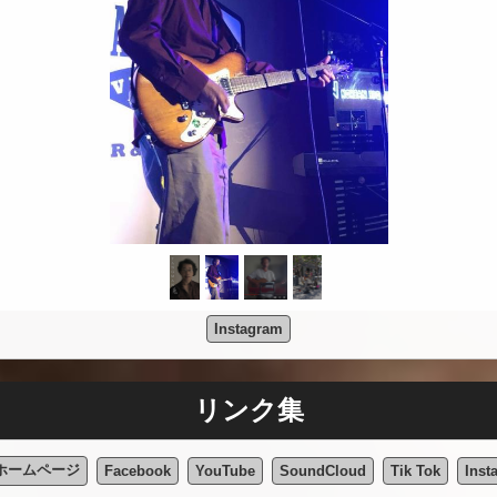
Instagram
リンク集
ホームページ
Facebook
YouTube
SoundCloud
Tik Tok
Inst