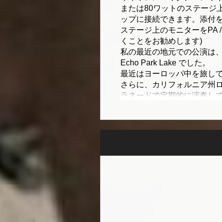
または80ワットのステージ
ップに接続できます。添付
ステージ上のモニターをPA 
くことをお勧めします)
私の最近の地元での公演は、12月2日 - 
Echo Park Lake でした。
最近はヨーロッパ中を旅して
さらに、カリフォルニア州ロサン
ラネードで定期的に演奏し
以前は、カノガ パーク フ
た。
連絡先:
Mark Tange、メール、tang
8187491406