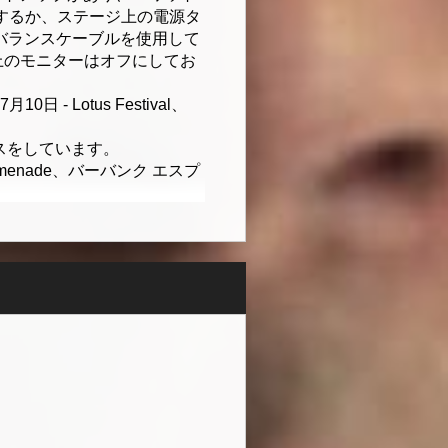
するか、ステージ上の電源タ
バランスケーブルを使用して
ジ上のモニターはオフにしてお
0日 - Lotus Festival、
スをしています。
menade、バーバンク エスプ
トで定期的に演奏していまし
406、whatsapp、+1