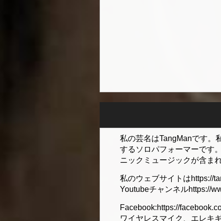
私の芸名はTangManで
するソロパフォーマーです。
ニックミュージックが含まれて
私のウェブサイトはhttps://ta
Youtubeチャンネルhttps://ww
Facebook:https://fa
ワイヤレスマイク、エレキギ