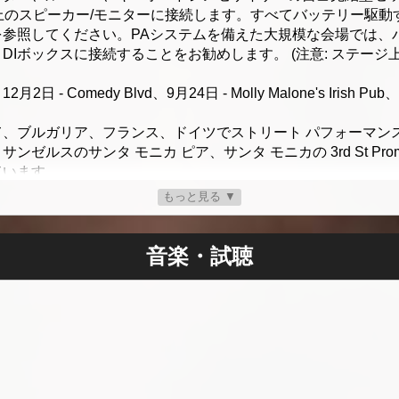
上のスピーカー/モニターに接続します。すべてバッテリー駆動
を参照してください。PAシステムを備えた大規模な会場では、
/ DIボックスに接続することをお勧めします。 (注意: ステー
Comedy Blvd、9月24日 - Molly Malone's Irish Pub、7月1
、ブルガリア、フランス、ドイツでストリート パフォーマン
ゼルスのサンタ モニカ ピア、サンタ モニカの 3rd St Pro
ています。
ァーマーズ マーケット、ノースリッジ ファーマーズ マーケッ
もっと見る ▼
manmusic@gmail.com、テキスト メッセージ、携帯、818-749-1
音楽・試聴