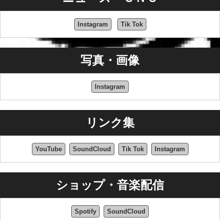
Instagram
Tik Tok
写真・画像
Instagram
リンク集
YouTube
SoundCloud
Tik Tok
Instagram
ショップ・音楽配信
Spotify
SoundCloud