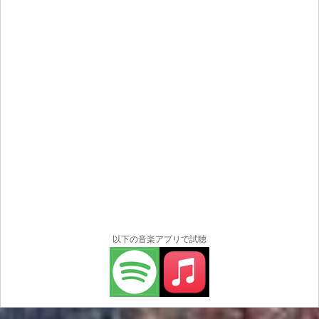
くつかの曲が含まれています。サイド B には、最近のデ
ジタル リリースの 2 つの新しいミックス バージョン、ま
ったく新しい曲、そして再発見された逸品「Every
Woman Is Special」が紹介されています。The Floaters
の「Float On」と同じセッションで録音された「Every
Woman Is Special」は、古いカセット テープから発掘さ
れたソウルフルな宝物です。
この曲は、ビンテージ録音の魅力的な不完全さを保ちな
がら、The Detroit Emeralds を伝説にした純粋でソウルフ
ルなサウンドを体現しています。
新しいラインナップは、次のツアーに備えて、衣装の変
更を含む完全なライブ ショーを熱心にリハーサルしてい
ます。バンドのレーベルであるMCM Global Teamは、近
日中に予約注文の詳細と今後のプロモーション活動を発
以下の音楽アプリで試聴
表する予定だ。