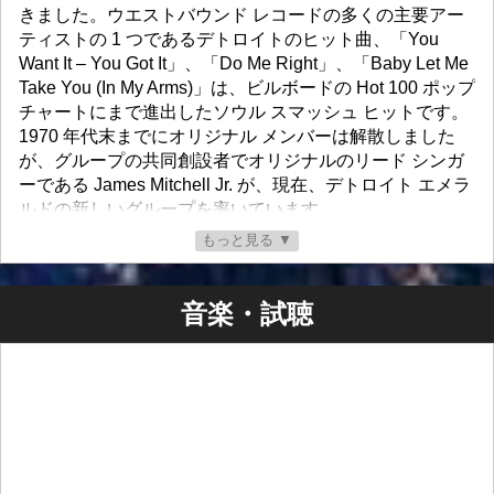
きました。ウエストバウンド レコードの多くの主要アー
ティストの 1 つであるデトロイトのヒット曲、「You
Want It – You Got It」、「Do Me Right」、「Baby Let Me
Take You (In My Arms)」は、ビルボードの Hot 100 ポップ
チャートにまで進出したソウル スマッシュ ヒットです。
1970 年代末までにオリジナル メンバーは解散しました
が、グループの共同創設者でオリジナルのリード シンガ
ーである James Mitchell Jr. が、現在、デトロイト エメラ
ルドの新しいグループを率いています。
もっと見る ▼
デトロイト エメラルドは、4 月に新しい LP「There Is No
Distance」をリリースする予定です。この 180 グラムの
透明なグリーンのビニール LP は、500 枚の限定版で発売
音楽・試聴
され、各コピーには James Mitchell Jr のサイン入り写真
が付属します。
このアルバムには、新しい素材と以前にリリースされた
素材がブレンドされています。
サイド A には、タイトル トラックと、バンドの現在のラ
インナップによって以前にデジタルでリリースされたい