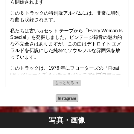
ら開始されます
この 8 トラックの特別版アルバムには、非常に特別
な曲も収録されます。
私たちは古いカセット テープから「Every Woman Is
Special」を発掘しました。ビンテージ録音の魅力的
な不完全さはありますが、この曲はデトロイト エメ
ラルドを伝説にした純粋でソウルフルな雰囲気を放
っています。
このトラックは、1976 年にフローターズの「Float
On」(ジェームズ ミッチェル ジュニアがプロデュー
スおよび作曲) と同じセッションで録音され、まさに
もっと見る ▼
宝物です。お見逃しなく!
Instagram
限定版: 最初の 500 部には次の特典があります:
 180g グリーン透明ビニール
写真・画像
 個別番号
 ジェームズ ミッチェル ジュニアのサイン入り写真