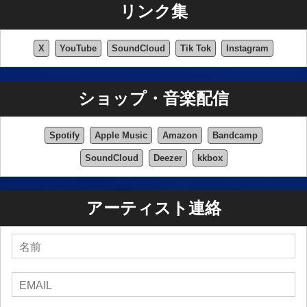
リンク集
X
YouTube
SoundCloud
Tik Tok
Instagram
ショップ・音楽配信
Spotify
Apple Music
Amazon
Bandcamp
SoundCloud
Deezer
kkbox
アーティスト連絡