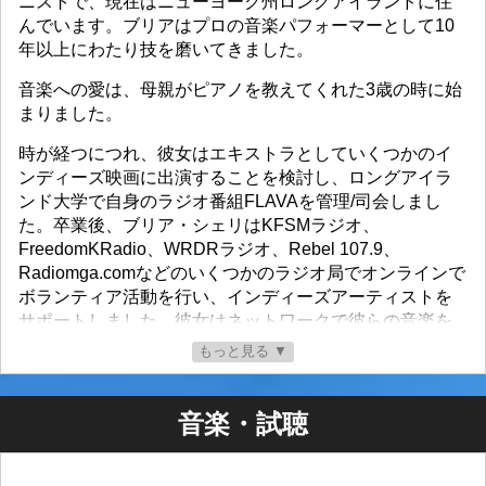
ニストで、現在はニューヨーク州ロングアイランドに住
んでいます。ブリアはプロの音楽パフォーマーとして10
年以上にわたり技を磨いてきました。
音楽への愛は、母親がピアノを教えてくれた3歳の時に始
まりました。
時が経つにつれ、彼女はエキストラとしていくつかのイ
ンディーズ映画に出演することを検討し、ロングアイラ
ンド大学で自身のラジオ番組FLAVAを管理/司会しまし
た。卒業後、ブリア・シェリはKFSMラジオ、
FreedomKRadio、WRDRラジオ、Rebel 107.9、
Radiomga.comなどのいくつかのラジオ局でオンラインで
ボランティア活動を行い、インディーズアーティストを
サポートしました。彼女はネットワークで彼らの音楽を
宣伝し、インタビューして彼らの才能をより幅広い聴衆
もっと見る ▼
に伝えたいと考えていました。音楽は常にブリア・シェ
リの心と魂の一部でした。彼女の音楽的影響は、ロッ
ク、ジャズ、ハウスミュージック、ヒップホップに及び
音楽・試聴
ます。そのため、アーティストがどんなジャンルの音楽
を持っていても、彼女は常に彼らを自分の番組に迎え入