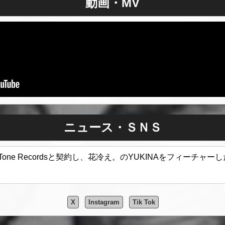
動画・MV
ニュース・ＳＮＳ
pTone Recordsと契約し、花冷え。のYUKINAをフィーチャー
X
Instagram
Tik Tok