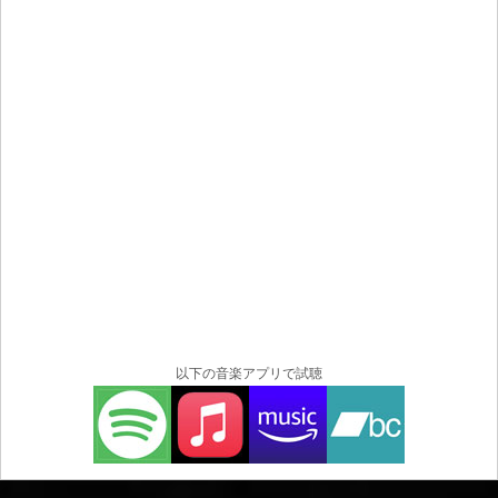
Dickinson)、Freddy Delirio (Death SS)、Steve Volta
(Perpetual Fire, Pino Scotto)、Raffaele "Raffo" Albanese
(From The Depth)、Alexander Layer、Marco Angelo、
Roberto De Micheli (Rhapsody on Fire)、Dr. Viossy、
Tomas Valentini (Skanners)など。
2018年には、フィレンツェのアルテミオ・フランキ・ス
タジアムで開催されるRockin'1000に、Giacomo Voli
(Rhapsody on Fire) , Cesareo (Elio e le Storie Tese)等と共
に、Courtney Love (Hole)とのエディションで、マエスト
ロBeppe Vessicchioの指揮で参加する。
2019年のソロアルバム "Long Road "は、彼をロックとメ
タルの世界におけるプロフェッショナルなアーティスト
として認め、世界中で数々の賞を受賞し、その中にはゴ
ールドレコードも含まれている。
以下の音楽アプリで試聴
音楽キャリアに加え、彼はプロデューサーとして、2017
年から活動している自身のレコード・レーベル
（Wanikiya Record）のレコーディング分野でも非常に積
極的である（現在、プロデュースとプロモーションを合