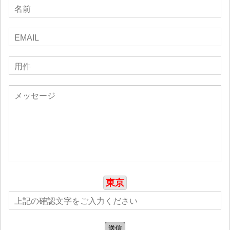
イブ録音シングル "Let's Rock - Live at Rock on Indoor
Fest "がリリースされ、バンドHarpazo（アメリカ）のア
ルバム "The Crucible "がリリースされる： マーク・チェ
ンタンニ、マーク・ゾンダー、ゲイリー・ヴェアカン
プ、エンツォ・ドンナルンマなど。
2024年3月にリリースされたシングル「Spirit Of
Heaven」（父に捧げる歌）で、ELITE MUSIC AWARDの
「年間最優秀シングル」にノミネートされ、アメリカの
「ワールド・ソングライティング・アワード」の決勝に
進出。
東京
送信