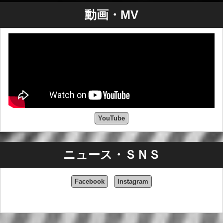
わせて100以上の音楽プロジェクトがあり、Spotifyで100
動画・MV
万ストリーミングを突破している）： Timo Tolkki
(Stratovarius - Symponiaなど)、Perpetual Fire、Mistheria
(Bruce Dickinson, Vivaldi Metal Project)、Dr.Viossy、
Blaze Bayley (Iron Maiden, Blaze)、Pino Scottoなど。
ワニキヤレコードでは、以下のようなイベントやフェス
ティバルとコラボレーションしている： サンレモ・ロッ
ク, ロック・オン・フェスト・インドア, エレクトリッ
ク・ギターランド, ギタースキオ, アッツワング・メタ
ル・フェスト, フィレンツェ・メタル, メタル・レイド, ル
YouTube
ヴィド, ボサ・イン・ロック, ロックンロール・エクスペ
リエンス, エゲレク・ロック・フェストなど。
2022年12月、シングル「Let's Rock」をリリースし、現
ニュース・ＳＮＳ
在制作中のニュー・アルバム『Destiny and Hope』の最
初の足跡を残す。同年、ギリシャのバンドArrayan Pathの
ニューアルバム『THUS ALWAYS TO TYRANTS』
Facebook
Instagram
（Pitch Black Record）にゲスト参加。シングル "I Cant'
Live Without You "とそれに続く "You are like my cat "で新
たな契約の先駆けとなる。