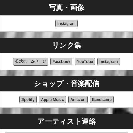
2023年、ハーレー・ベントン・クラブ・イタリアの「殿
写真・画像
堂入り」を果たす。 このアーティストは、以下の雑誌の
表紙を飾っている： 「Subtle Death Magazine」（キュー
Instagram
バ）、「Odd Times」（イタリア）、「Sound Goods
Webzine」（イタリア）、「The Metal Mag」（イギリ
ス）の表紙を飾る。
リンク集
2023年、サンレモのアリストン劇場で開催された音楽コ
ンペティション「サンレモ・ロック」に公式審査員とし
公式ホームページ
Facebook
YouTube
Instagram
て参加。
ロック・オン・インドア・フェス、ロックンロール・エ
クスペリエンスなど、いくつかのフェスティバルに参
ショップ・音楽配信
加： Rock On Indoor Fest、Rock n Roll Experienceなどに
参加し、ステージを共にした： Ancillotti、Michele Luppi
(Whitesnake etc)、Marco Mendoza (Dead Daisies,
Spotify
Apple Music
Amazon
Bandcamp
Whitesnake, Thin Lizzy)、Mario Riso (Rezophonic,
Rocker TV)、Diego Galeri (Timoria) 等とステージを共に
している。
アーティスト連絡
2024年は、まさにニュースと満足に満ちている。初のラ