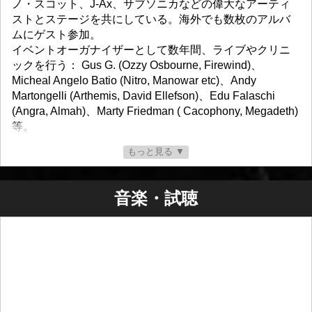
ノ・スコット、J-Ax、サブソニカなどの偉大なアーティ
ストとステージを共にしている。海外でも数枚のアルバ
ムにゲスト参加。
イベントオーガナイザーとして数年間、ライブやクリニ
ックを行う： Gus G. (Ozzy Osbourne, Firewind)、
Micheal Angelo Batio (Nitro, Manowar etc)、Andy
Martongelli (Arthemis, David Ellefson)、Edu Falaschi
(Angra, Almah)、Marty Friedman ( Cacophony, Megadeth)
等。
ホラー音楽の分野で数枚のアルバム（サウンドトラッ
もっと見る ▼
ク）を発表し、海外のレコードレーベルとコラボレーシ
ョンし、イタリア国内外で数枚の作品（アルバム、EP、
シングル、ビデオなど）を発表！
音楽・試聴
Mike Mangini）、Kobi Farhi（Orphaned Land）、Ralf
Scheepers（Primal Fear）、Mark Zonder（Fates
Warning、Warlord、Graham Bonet Band）、Gary
Wehrkamp and Brian Ashland（Shadow Gallery）、
Nicholas Leptos（Warlord, Arrayan Path）。
彼のソロ・ロック・プロジェクトには、次のような著名
なゲストがいる： Mistheria (Vivaldi Metal Project-Bruce