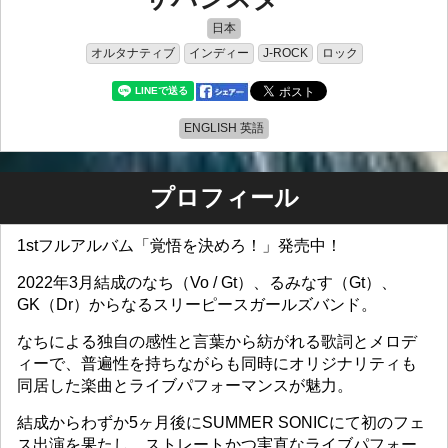
日本
オルタナティブ
インディー
ロック
J-ROCK
ENGLISH 英語
プロフィール
1stフルアルバム「覚悟を決めろ！」発売中！
2022年3月結成のなち（Vo / Gt）、るみなす（Gt）、
GK（Dr）からなるスリーピースガールズバンド。
なちによる独自の感性と言葉から紡がれる歌詞とメロデ
ィーで、普遍性を持ちながらも同時にオリジナリティも
同居した楽曲とライブパフォーマンスが魅力。
結成からわずか5ヶ月後にSUMMER SONICにて初のフェ
ス出演を果たし、ストレートかつ実直なライブパフォー