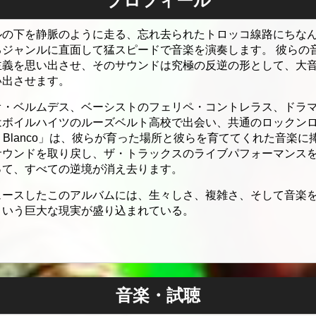
プロフィール
ルの下を静脈のように走る、忘れ去られたトロッコ線路にちなん
るジャンルに直面して猛スピードで音楽を演奏します。 彼らの
主義を思い出させ、そのサウンドは究極の反逆の形として、大
い出させます。
オ・ベルムデス、ベーシストのフェリペ・コントレラス、ドラ
はボイルハイツのルーズベルト高校で出会い、共通のロックンロ
on Blanco」は、彼らが育った場所と彼らを育ててくれた音楽
サウンドを取り戻し、ザ・トラックスのライブパフォーマンス
って、すべての逆境が消え去ります。
ュースしたこのアルバムには、生々しさ、複雑さ、そして音楽
という巨大な現実が盛り込まれている。
音楽・試聴