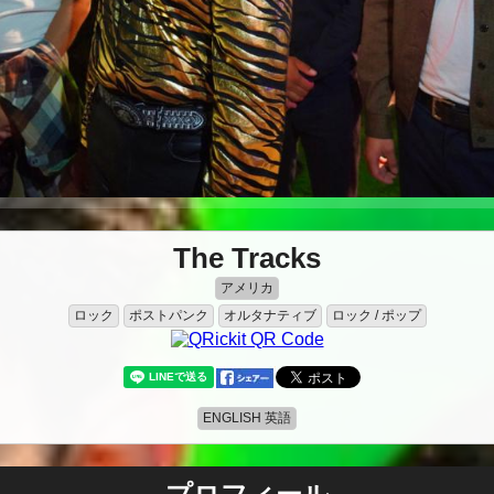
The Tracks
アメリカ
ロック
ポストパンク
オルタナティブ
ロック / ポップ
ENGLISH 英語