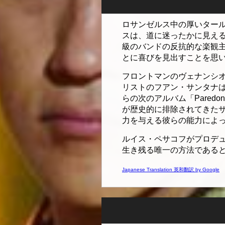
ロサンゼルス中の厚いター
スは、道に迷ったかに見え
級のバンドの反抗的な楽観
とに喜びを見出すことを思
フロントマンのヴェナンシ
リストのフアン・サンタナ
らの次のアルバム「Pared
が歴史的に排除されてきた
力を与える彼らの能力によ
ルイス・ペサコフがプロデ
生き残る唯一の方法である
Japanese Translation 英和翻訳 by Google