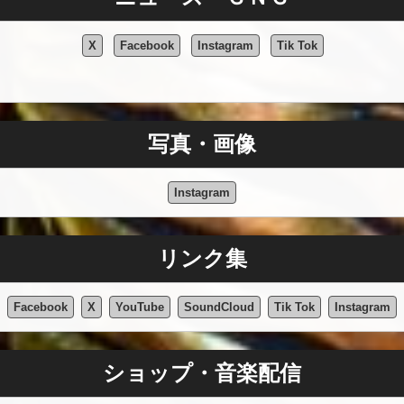
X
Facebook
Instagram
Tik Tok
写真・画像
Instagram
リンク集
Facebook
X
YouTube
SoundCloud
Tik Tok
Instagram
ショップ・音楽配信