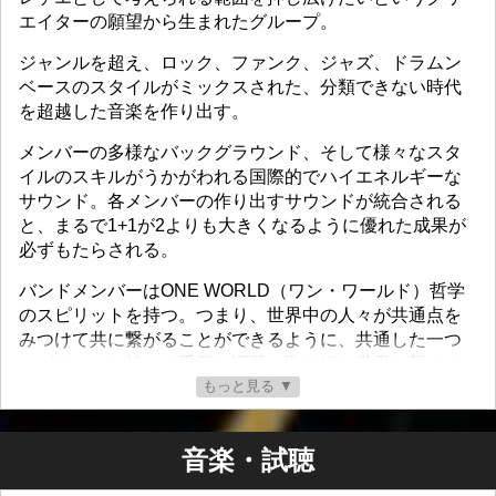
エイターの願望から生まれたグループ。
ジャンルを超え、ロック、ファンク、ジャズ、ドラムン
ベースのスタイルがミックスされた、分類できない時代
を超越した音楽を作り出す。
メンバーの多様なバックグラウンド、そして様々なスタ
イルのスキルがうかがわれる国際的でハイエネルギーな
サウンド。各メンバーの作り出すサウンドが統合される
と、まるで1+1が2よりも大きくなるように優れた成果が
必ずもたらされる。
バンドメンバーはONE WORLD（ワン・ワールド）哲学
のスピリットを持つ。つまり、世界中の人々が共通点を
みつけて共に繋がることができるように、共通した一つ
のビジョンを持って重要な課題に取り組む世界を望んで
もっと見る ▼
いる。
心を結ぶ方法、そして人々を隔てる壁から橋を築く方法
を探す。音楽を通して愛を送ります。
音楽・試聴
「たくさんの愛.。」— iHiva（イヒヴァ）