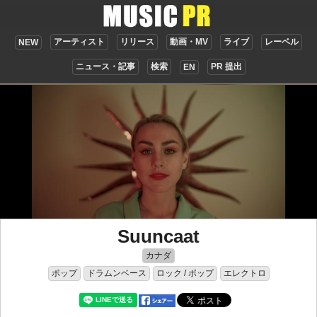
アーティスト
リリース
動画・MV
ライブ
レーベル
NEW
ニュース・記事
検索
PR 提出
EN
Suuncaat
カナダ
ポップ
ドラムンベース
ロック / ポップ
エレクトロ