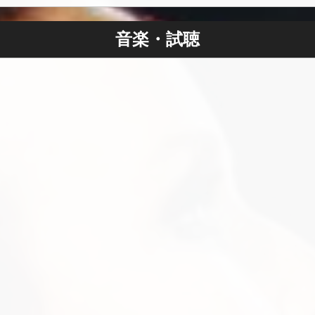
、ブランディー・ヤンガー、ジャズメイア・ホーン、スティー
ド、ディー・ディー・ブリッジウォーター、マキシン・ゴード
音楽・試聴
ンOBE、ルビー・ターナー、ヒロミ、カミーユ・サーマン、
与えるアーティストの印象的なリストにインタビューしていま
れて2023年にポッドキャストシリーズ「Thoughts, Conversa
ルド・エンターテインメント・アワードの「ベスト・ポッドキャス
キャストのゲストは皆、私にインスピレーションを与えてくれ
と説明しています。このポッドキャストシリーズは、最近、Fee
の8位に評価されました。
ダイバーシティ・アワードの「ポジティブ・ロールモデル」賞に
て音楽を中心に据えていない日はほとんどありませんでした。2
を習う。フィオナはどの瞬間に意識的に音楽のキャリアを追求
。それ以外の選択肢がなかった時代は一度もありませんでした。
主演していました。フィオナのような才能は見過ごされません
ャルや印刷広告に出演し、ケチャップから妖精の食器洗い石鹸