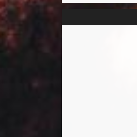
ンズ、レジーナ・カーター
ロ、カイル・イーストウッ
ントン、バーバラ・トンプソ
ど、インスピレーションを
フィオナは、前作のタイトルに触発さ
Lists」を開始し、ワー
た。フィオナは、「ポッド
話をしたことがある人です」
楽ポッドキャストトップ60
フィオナは、ナショナル・
います。
それ以来、フィオナにとっ
スンに入学し、6歳でピアノ
たりともありませんでした
ンドンのウエストエンドで
し、一連のテレビコマーシ
ルを録音していました。