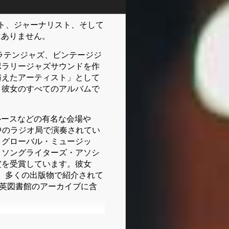
ーティスト、ジャーナリスト、そして
とはありません。
ラテンジャズ、ビンテージジ
ポラリージャズサウンドを作
与えたアーティスト」として
、彼女のすべてのアルバムで
ルースなどの有名な会場や
中のラジオ局で演奏されてい
、グローバル・ミュージッ
・ソングライターズ・アソシ
賞を受賞しています。彼女
arterlyなど、多くの出版物で紹介されて
大英図書館のアーカイブに含
z in Europeのシニアラ
は、リッキー・リー・ジョー