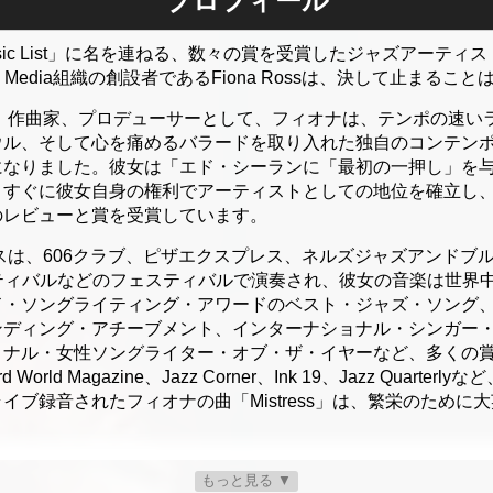
プロフィール
Power Music List」に名を連ねる、数々の賞を受賞したジャズア
azz Media組織の創設者であるFiona Rossは、決して止まるこ
、作曲家、プロデューサーとして、フィオナは、テンポの速い
ウル、そして心を痛めるバラードを取り入れた独自のコンテン
になりました。彼女は「エド・シーランに「最初の一押し」を
、すぐに彼女自身の権利でアーティストとしての地位を確立し
のレビューと賞を受賞しています。
スは、606クラブ、ピザエクスプレス、ネルズジャズアンドブ
ティバルなどのフェスティバルで演奏され、彼女の音楽は世界
ド・ソングライティング・アワードのベスト・ジャズ・ソング
ンディング・アチーブメント、インターナショナル・シンガー
ョナル・女性ソングライター・オブ・ザ・イヤーなど、多くの
cord World Magazine、Jazz Corner、Ink 19、Jazz Qu
イブ録音されたフィオナの曲「Mistress」は、繁栄のために
して働くだけでなく、Women in Jazz Mediaの創設者、Jaz
もっと見る ▼
への執筆など、ジャズの舞台裏で時間を過ごしています。彼女