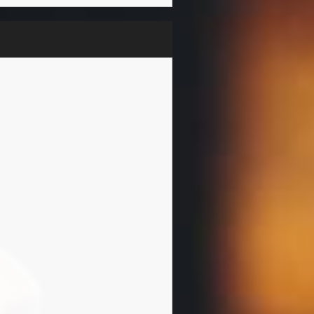
ブ・ガッド、ミシェル・カミ
ン、テリー・ライン・キャリ
セリーヌ・ピーターソンな
す。
tions and To Do
ト」にノミネートされまし
る人で、以前に素晴らしい会
dSpotでウェブ上の英国音
4年連続でノミネートされて
歳でダンス、演劇、歌のレッ
する選択をしましたか?一瞬
8歳の頃には、フィオナはロ
。すぐに彼女は代理店と契約
まで、あらゆるラジオジング