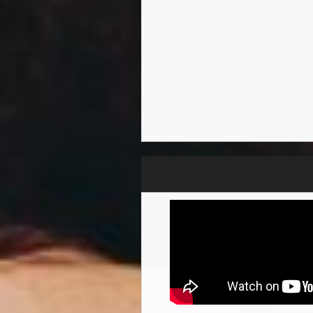
14
歳のとき、彼女は年齢を
げなパブまで、ロンドン中
にはいつも現金が手元にあり
わなかった。フィオナは、
と彼らに伝えたとき、私はと
フィオナは、ジュリー・ア
ュケーショナル・スクール(
びました。フィオナのキャ
ージシャン、作曲家、振付師
「ロッキング・ウィリー・ア
これと並行して、若者の教
ックの会長を約9年間務め