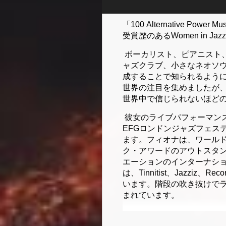
「100 Alternative 
受賞歴のあるWomen in J
ボーカリスト、ピアニスト
ャズクラブ、小さなネオソ
成することで知られるよう
世界の注目を集めましたが
世界中で信じられないほど
彼女のライブパフォーマン
EFGロンドンジャズフェス
ます。フィオナは、ワール
ク・アワードのアウトスタ
エーションのインターナシ
は、Tinnitist、Jazziz、Re
います。階段の吹き抜けでラ
まれています。
フィオナは、ジャズアーティストと
イター、さまざまな出版物