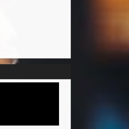
イジャーにはないかなり怪し
結ぶことはなく、夜の終わり
歌手のものになるとは誰も疑
り演奏したりする仕事がある
私はまだ14歳でした。」
グなど、名門のアーツ・エデ
ツに相当)に通い、そこでも学
。音楽監督、セッションミュ
きにはロックンロールバンド
る。
ミー・オブ・ニューミュージ
ングを担当しました。