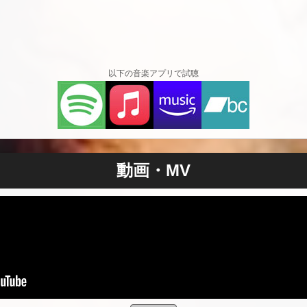
偽り、エリートの高級ナイトスポットから、普通のティーンエ
のジャズクラブで週末にギグをするように話しました。契約を
ました。その成熟度と情熱に驚かされる声が、わずか10代の
「ロンドンのクラブでソロアーティストとしてジャズを歌った
ても興奮しました。しかし、彼らは激怒しました。まあ、当時
以下の音楽アプリで試聴
ンドリュース、キャサリン・ゼタ・ジョーンズ、ウィル・ヤン
ニューヨークのハイスクール・フォー・パフォーミング・アー
リアは、彼女を音楽の地図のいたるところに連れて行きました
、演出家、ダンサー、俳優、モデルとして活躍し、15歳のと
ンド・ザ・Y-フロント」のバックボーカルを務めたこともあ
動画・MV
育にも情熱を注いでおり、ロンドンのブリティッシュ・アカデ
、エド・シーラン、リタ・オラ、ジェス・グリンなどのトレーニ