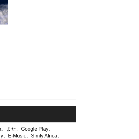
 Man。また、Google Play、
fy、E-Music、Simfy Africa、