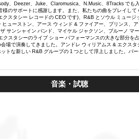
、Rhapsody、Deezer、Juke、Claromusica、N.Music、8Tr
。皆様のサポートに感謝します。また、私たちの曲をプレイしてく
 エクスタシー レコードの CEO です)、R&B とソウル ミュ
 ヒューストン、アース ウィンド & ファイアー、プリンス、
& ザ サンシャイン バンド、マイケル ジャクソン、ブルーノ マ
& エクスタシーのライブ ショー パフォーマンスの大きな部分を
会場で演奏してきました。アンドレ ウィリアムス & エクス
トな新しい R&B グループの 1 つとして浮上しました。パーティ
音楽・試聴