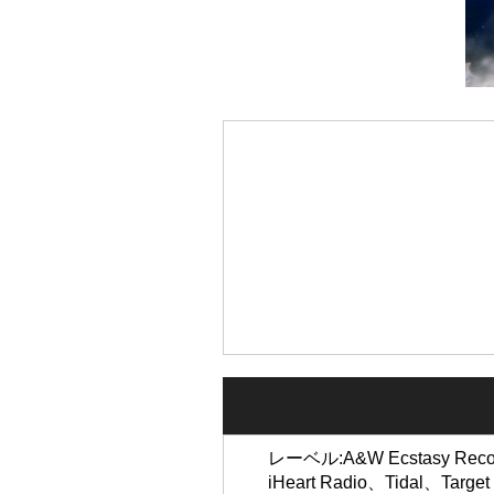
レーベル:A&W Ecstasy Record
iHeart Radio、Tidal、Targ