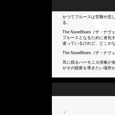
かつてブルースは苦難や悲
る。
The NaveBlues（
ブルースとなるために進化
違っているけれど、どこか
The NaveBlues（ザ
耳に残るハーモニカ演奏が各曲
がその聴衆を導きたい場所