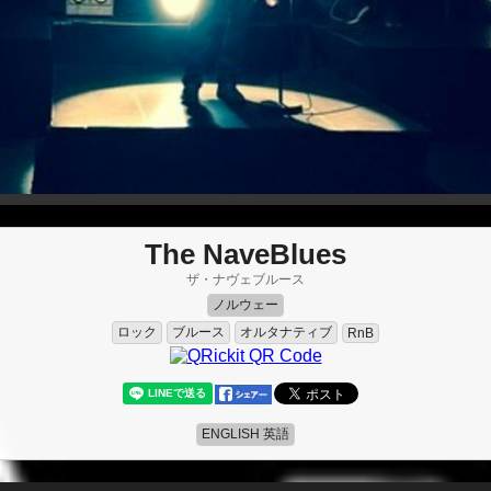
The NaveBlues
ザ・ナヴェブルース
ノルウェー
ロック
ブルース
オルタナティブ
RnB
ENGLISH 英語