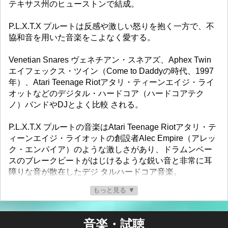
テキサス州のヒューストンで結成。
P.L.X.T.X プルートは反感や激しい怒りを抱く一方で、不
協和音を用いた音楽をこよなく愛する。
Venetian Snares ヴェネチアン・スネアズ、Aphex Twin
エイフェックス・ツイン（Come to Daddyの時代、1997
年）、Atari Teenage Riotアタリ・ティーンエイジ・ライ
オットなどのデジタル・ハードコア（ハードコアテク
ノ）バンドやDJとよく比較 される。
P.L.X.T.X プルートの音楽はAtari Teenage Riotアタリ・テ
ィーンエイジ・ライオットの創設者Alec Empire（アレッ
ク・エンパイア）のような激しさがあり、ドラムンベー
スのブレークビートがはじけるような鋭い音と非常に耳
障りな音が散在したデジ タルハードコア音楽。
もっと見る ▼
P.L.X.T.X プルートは、23歳チリ系アメリカ人Bradley
Muñoz（ブラッドリー・ムニョス）のステージ名。
音楽・試聴
ムニョスは、DIY「自分でやる」強い意志を持って目標を