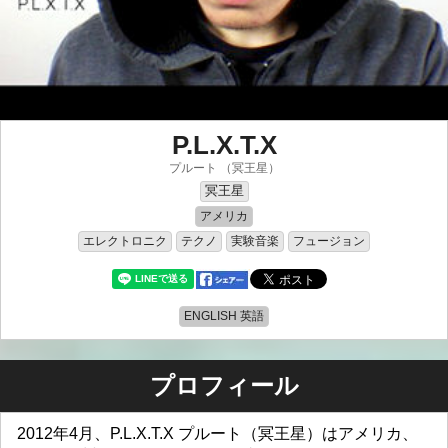
P.L.X.T.X
プルート （冥王星）
冥王星
アメリカ
エレクトロニク
テクノ
実験音楽
フュージョン
ENGLISH 英語
プロフィール
2012年4月、P.L.X.T.X プルート（冥王星）はアメリカ、