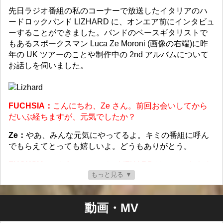
先日ラジオ番組の私のコーナーで放送したイタリアのハ
ードロックバンド LIZHARD に、オンエア前にインタビュ
ーすることができました。バンドのベースギタリストで
もあるスポークスマン Luca Ze Moroni (画像の右端)に昨
年の UK ツアーのことや制作中の 2nd アルバムについて
お話しを伺いました。
FUCHSIA：
こんにちわ、Ze さん。前回お会いしてから
だいぶ経ちますが、元気でしたか？
Ze：
やあ、みんな元気にやってるよ。キミの番組に呼ん
でもらえてとっても嬉しいよ。どうもありがとう。
FUCHSIA：
デビューアルバム LIZHARD はとってもよく
もっと見る ▼
できてたと思いますが、日本の音楽雑誌 BURRN! のアル
バムレビューではちょっと辛口コメントでしたね。いか
がですか？満足してますか？
動画・MV
Ze：
ああ、世界的に有名なロック雑誌のひとつに、100点