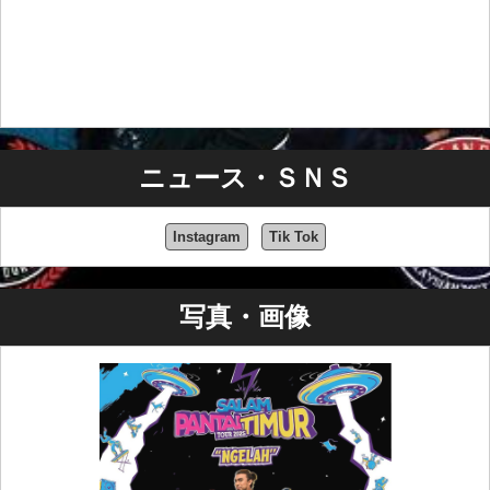
このイベントは単なるツアーの最終公演ではなく、東海
岸の反骨精神が全国の舞台で轟くことを証明する声明で
ある。
タグライン:
EAST SIDE REBELS, SALAM PANTAI
TIMUR TOUR 2025, MYCREATIVE VENTURES SDN
BHD, KEMENTERIAN KOMUNIKASI
ニュース・ＳＮＳ
Instagram
Tik Tok
拡大するには画像をクリック
写真・画像