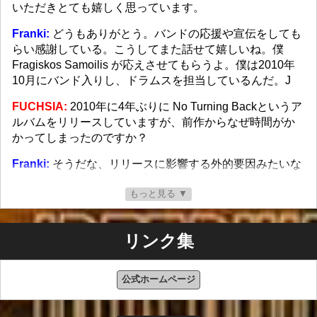
いただきとても嬉しく思っています。
Franki:
どうもありがとう。バンドの応援や宣伝をしても
らい感謝している。こうしてまた話せて嬉しいね。僕
Fragiskos Samoilis が応えさせてもらうよ。僕は2010年
10月にバンド入りし、ドラムスを担当しているんだ。J
FUCHSIA:
2010年に4年ぶりに No Turning Backというア
ルバムをリリースしていますが、前作からなぜ時間がか
かってしまったのですか？
Franki:
そうだな、リリースに影響する外的要因みたいな
ものもあるから、インスピレーションだけじゃリリース
もっと見る ▼
できないんだ。Silent Faces や Inner Strength をリリース
した後、バンドとして多忙だった。 ライブやったり、宣
伝活動もあったし、もちろん新レーベル探しなんかもあ
リンク集
ったからそれが遅れた要因かもしれない。 でも No
Turning Back を聴いてもらえば分かると思うけど、これ
までの INNER WISH で最高の出来に仕上がったので、バ
公式ホームページ
ンドにとっては意義のある期間だったともいえる。 次の
アルバムは4年以内に出すよ。 実はもう新曲制作にとりか