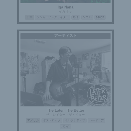
Iga Nana
イガ ナナ
日本
シンガーソングライター
ソウル
RnB
J-POP
アーティスト
The Later, The Better
ザ・レイター・ザ・ベター
アメリカ
ポストロック
オルタナティブ
ハードコア
パンク