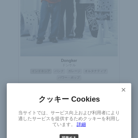
Dongker
ドンケル
インドネシア
パンク
ガレージ
オルタナティブ
パワー・ポップ
×
ライブ
クッキー Cookies
×
当サイトでは、サービス向上および利用者により
Select
適したサービスを提供するためクッキーを利用し
Version
ています。
詳細
同意する