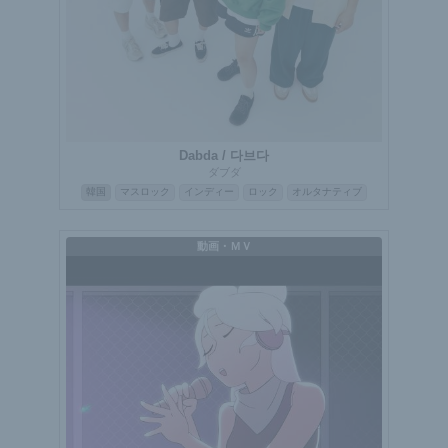
Dabda / 다브다
ダブダ
韓国
マスロック
インディー
ロック
オルタナティブ
動画・ＭＶ