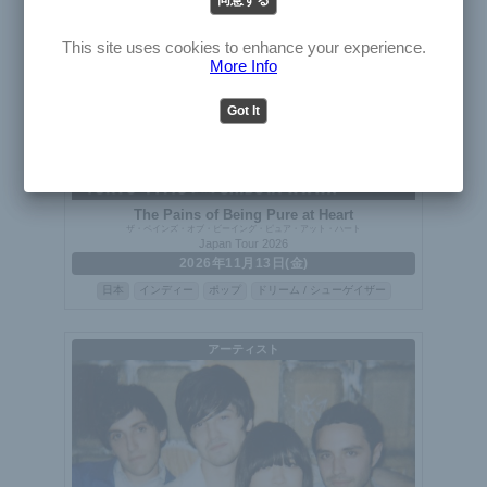
English
Japanese
This site uses cookies to enhance your experience.
More Info
Got It
The Pains of Being Pure at Heart
ザ・ペインズ・オブ・ビーイング・ピュア・アット・ハート
Japan Tour 2026
2026年11月13日(金)
日本
インディー
ポップ
ドリーム / シューゲイザー
アーティスト