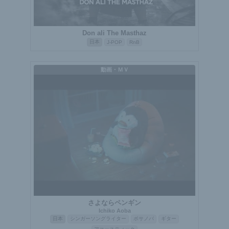
Don ali The Masthaz
日本
J-POP
RnB
動画・ＭＶ
さよならペンギン
Ichiko Aoba
日本
シンガーソングライター
ボサノバ
ギター