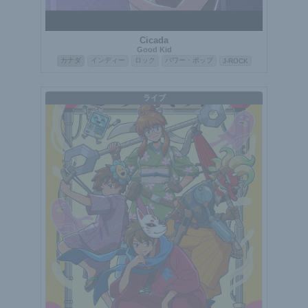
Cicada
Good Kid
カナダ
インディー
ロック
パワー・ポップ
J-ROCK
ライブ