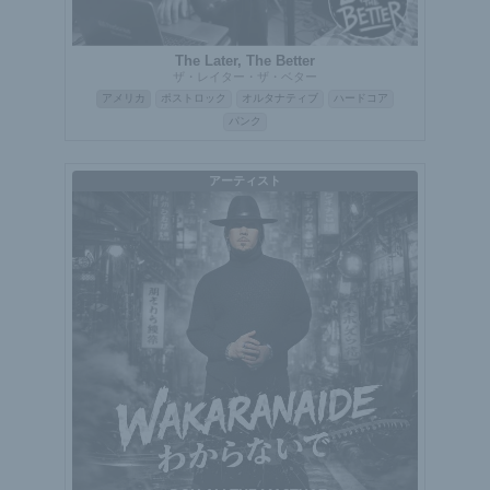
The Later, The Better
ザ・レイター・ザ・ベター
アメリカ
ポストロック
オルタナティブ
ハードコア
パンク
アーティスト