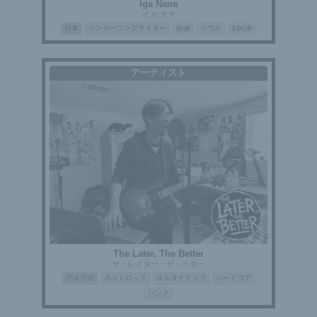
Iga Nana
イガ ナナ
日本
シンガーソングライター
ソウル
RnB
J-POP
アーティスト
The Later, The Better
ザ・レイター・ザ・ベター
アメリカ
ポストロック
オルタナティブ
ハードコア
パンク