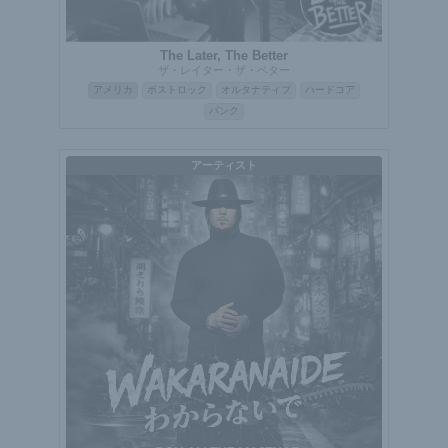
The Later, The Better
ザ・レイター・ザ・ベター
アメリカ
ポストロック
オルタナティブ
ハードコア
パンク
アーティスト