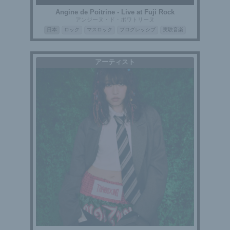
Angine de Poitrine - Live at Fuji Rock
アンジーヌ・ド・ポワトリーヌ
日本
ロック
マスロック
プログレッシブ
実験音楽
アーティスト