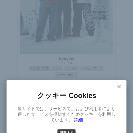
Dongker
ドンケル
インドネシア
パンク
ガレージ
オルタナティブ
パワー・ポップ
×
ライブ
クッキー Cookies
×
当サイトでは、サービス向上および利用者により
Select
適したサービスを提供するためクッキーを利用し
Version
ています。
詳細
同意する