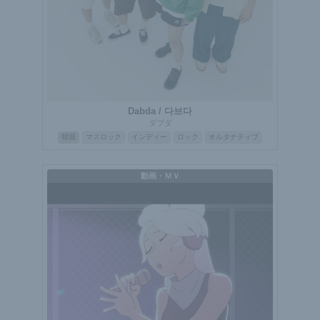
Dabda / 다브다
ダブダ
韓国
マスロック
インディー
ロック
オルタナティブ
動画・ＭＶ