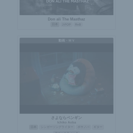
Don ali The Masthaz
日本
J-POP
RnB
動画・ＭＶ
さよならペンギン
Ichiko Aoba
日本
シンガーソングライター
ボサノバ
ギター