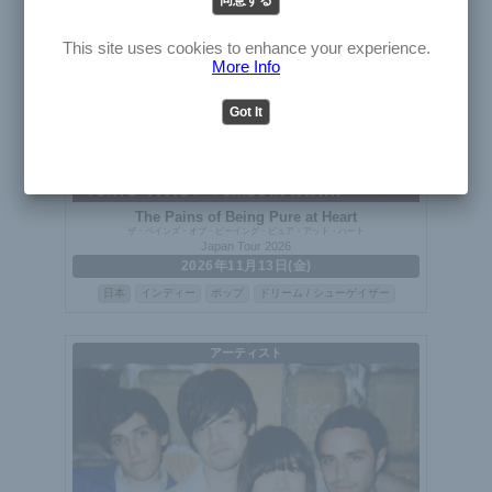
English
Japanese
This site uses cookies to enhance your experience.
More Info
Got It
The Pains of Being Pure at Heart
ザ・ペインズ・オブ・ビーイング・ピュア・アット・ハート
Japan Tour 2026
2026年11月13日(金)
日本
インディー
ポップ
ドリーム / シューゲイザー
アーティスト