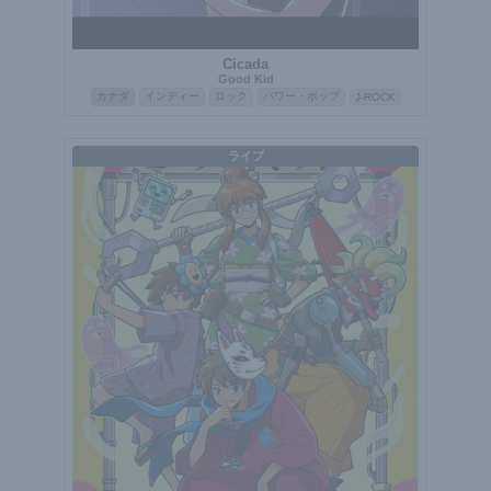
Cicada
Good Kid
カナダ
インディー
ロック
パワー・ポップ
J-ROCK
ライブ