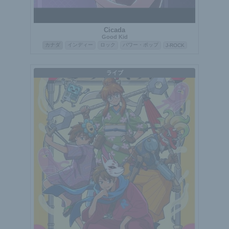
Cicada
Good Kid
カナダ
インディー
ロック
パワー・ポップ
J-ROCK
ライブ