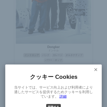
Dongker
ドンケル
インドネシア
パンク
ガレージ
オルタナティブ
パワー・ポップ
×
ライブ
クッキー Cookies
×
当サイトでは、サービス向上および利用者により
Select
適したサービスを提供するためクッキーを利用し
Version
ています。
詳細
同意する