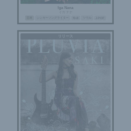
Iga Nana
イガ ナナ
日本
シンガーソングライター
ソウル
RnB
J-POP
リリース