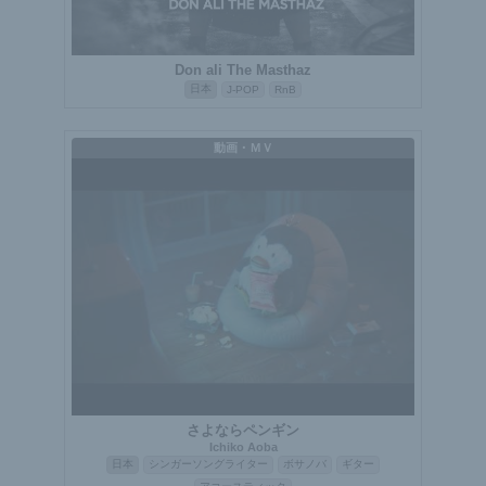
Don ali The Masthaz
日本
J-POP
RnB
動画・ＭＶ
さよならペンギン
Ichiko Aoba
日本
シンガーソングライター
ボサノバ
ギター