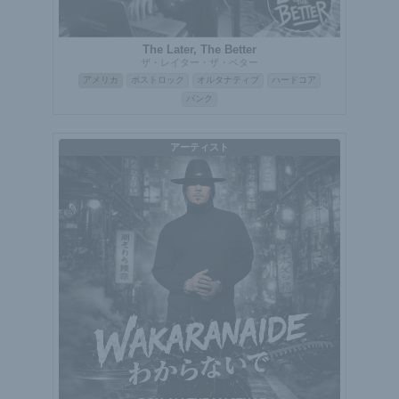
The Later, The Better
ザ・レイター・ザ・ベター
アメリカ
ポストロック
オルタナティブ
ハードコア
パンク
アーティスト