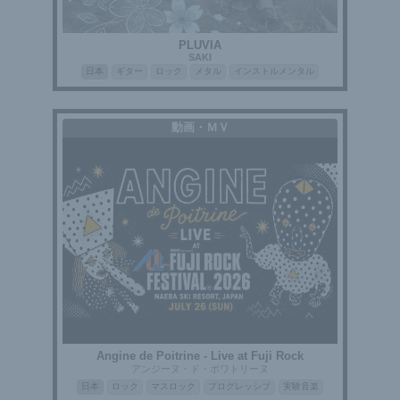
PLUVIA
SAKI
日本
ギター
ロック
メタル
インストルメンタル
動画・ＭＶ
Angine de Poitrine - Live at Fuji Rock
アンジーヌ・ド・ポワトリーヌ
日本
ロック
マスロック
プログレッシブ
実験音楽