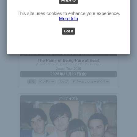
English
Japanese
This site uses cookies to enhance your experience.
More Info
Got It
The Pains of Being Pure at Heart
ザ・ペインズ・オブ・ビーイング・ピュア・アット・ハート
Japan Tour 2026
2026年11月13日(金)
日本
インディー
ポップ
ドリーム / シューゲイザー
アーティスト