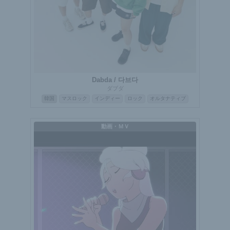
Dabda / 다브다
ダブダ
韓国
マスロック
インディー
ロック
オルタナティブ
動画・ＭＶ