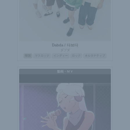
Dabda / 다브다
ダブダ
韓国
マスロック
インディー
ロック
オルタナティブ
動画・ＭＶ