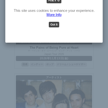
English
Japanese
This site uses cookies to enhance your experience.
More Info
Got It
The Pains of Being Pure at Heart
ザ・ペインズ・オブ・ビーイング・ピュア・アット・ハート
Japan Tour 2026
2026年11月13日(金)
日本
インディー
ポップ
ドリーム / シューゲイザー
アーティスト