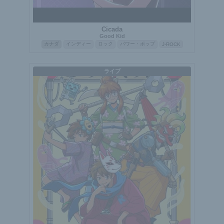
Cicada
Good Kid
カナダ
インディー
ロック
パワー・ポップ
J-ROCK
ライブ