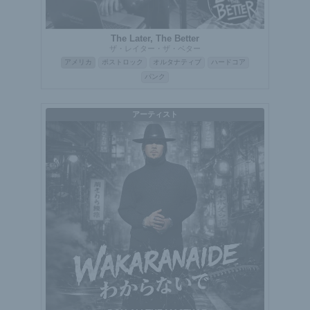
The Later, The Better
ザ・レイター・ザ・ベター
アメリカ
ポストロック
オルタナティブ
ハードコア
パンク
アーティスト