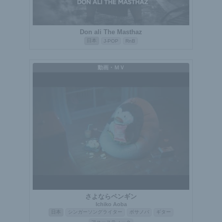
Don ali The Masthaz
日本
J-POP
RnB
動画・ＭＶ
さよならペンギン
Ichiko Aoba
日本
シンガーソングライター
ボサノバ
ギター