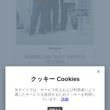
Dongker
ドンケル
インドネシア
パンク
ガレージ
オルタナティブ
パワー・ポップ
×
ライブ
クッキー Cookies
×
当サイトでは、サービス向上および利用者により
Select
適したサービスを提供するためクッキーを利用し
Version
ています。
詳細
同意する