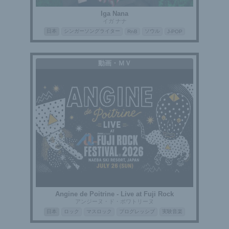
Iga Nana
イガ ナナ
日本
シンガーソングライター
ソウル
RnB
J-POP
動画・ＭＶ
Angine de Poitrine - Live at Fuji Rock
アンジーヌ・ド・ポワトリーヌ
日本
ロック
マスロック
プログレッシブ
実験音楽