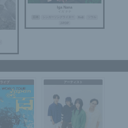
Iga Nana
イガ ナナ
日本
シンガーソングライター
ソウル
RnB
J-POP
ル
ライブ
アーティスト