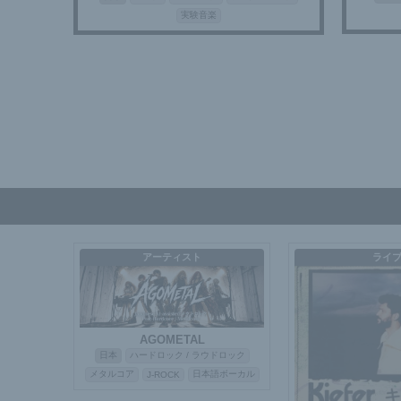
実験音楽
アーティスト
ライ
AGOMETAL
日本
ハードロック / ラウドロック
メタルコア
日本語ボーカル
J-ROCK