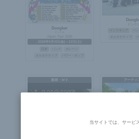
Dongk
ドンケ
Dongker
インドネシア
パン
ドンケル
Japan Tour 2026
オルタナティブ
2026年9月4日(金)～12日(土)
日本
パンク
ガレージ
オルタナティブ
パワー・ポップ
動画・ＭＶ
アーティ
当サイトでは、サービ
Angine de Poitrine - Live at Fuji