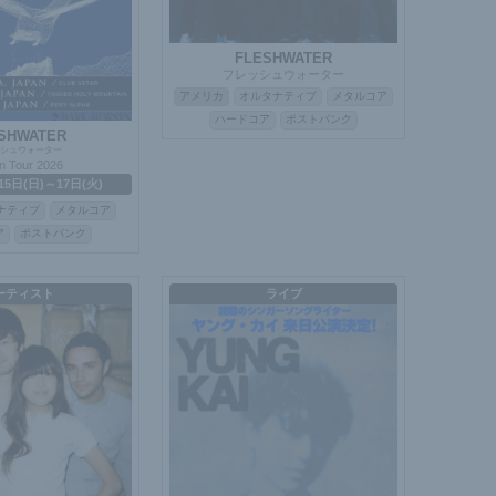
FLESHWATER
フレッシュウォーター
アメリカ
オルタナティブ
メタルコア
ハードコア
ポストパンク
SHWATER
シュウォーター
n Tour 2026
15日(日)～17日(火)
ナティブ
メタルコア
ア
ポストパンク
ーティスト
ライブ