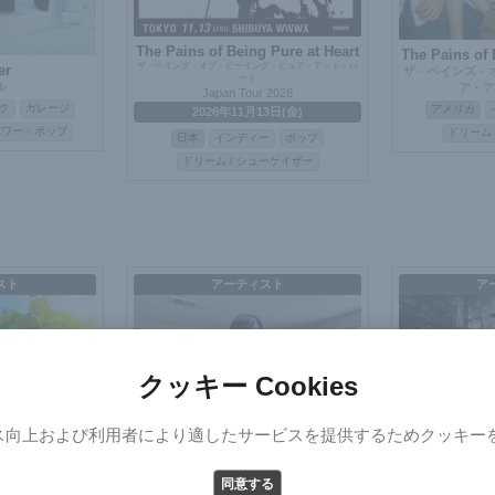
The Pains of Being Pure at Heart
The Pains of 
ザ・ペインズ・オブ・ビーイング・ピュア・アット・ハ
er
ザ・ペインズ・
ート
ル
ア・ア
Japan Tour 2026
ク
ガレージ
アメリカ
2026年11月13日(金)
パワー・ポップ
ドリーム 
日本
インディー
ポップ
ドリーム / シューゲイザー
スト
アーティスト
ア
クッキー Cookies
ス向上および利用者により適したサービスを提供するためクッキー
Select Version
The Later, The Better
同意する