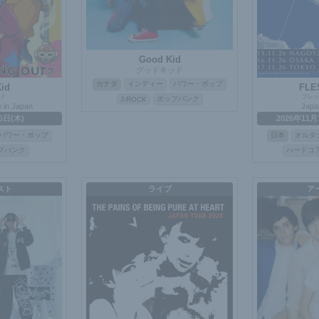
Good Kid
グッドキッド
カナダ
インディー
パワー・ポップ
id
FLE
ド
フレッ
ポップパンク
J-ROCK
 in Japan
Japa
6日(木)
2026年11月
パワー・ポップ
日本
オルタ
プパンク
ハードコ
スト
ライブ
ア