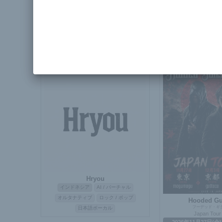
Rock
アンジーヌ・ド・ポワトリーヌ
日本
ロック
マスロック
Mundo L
スペイン
ヒップホ
プログレッシブ
実験音楽
ラテン
ファン
アーティスト
ライ
Hryou
インドネシア
AI / バーチャル
オルタナティブ
ロック / ポップ
Hooded Gui
フーデッド・ギ
日本語ボーカル
Japan Tour