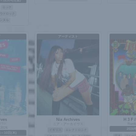
)～12月4日(金)
ロック
ラウドロック
ンタル
ブ
アーティスト
ives
Nia Archives
H 3 F 
Rumbl
イヴス
ニア・アーカイヴス
 2026
2026
イギリス
エレクトロニク
)～10日(木)
日本
ブルー