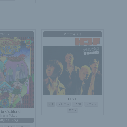
ライブ
アーティスト
H 3 F
タイ
ブルース
ソウル
ファンク
ポップ
/ brkfstblend
ing in Tokyo
年8月11日(火)
ス
ソウル
ファンク