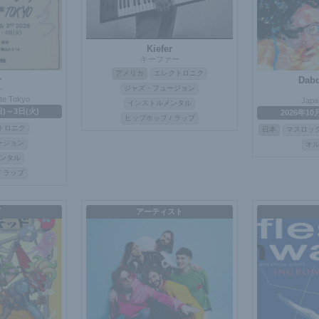
Kiefer
キーファー
アメリカ
エレクトロニク
r
Dab
ジャズ・フュージョン
ー
ote Tokyo
Japa
インストルメンタル
日)～3日(火)
2026年10
ヒップホップ / ラップ
トロニク
日本
マスロッ
ージョン
オ
ンタル
/ ラップ
ブ
アーティスト