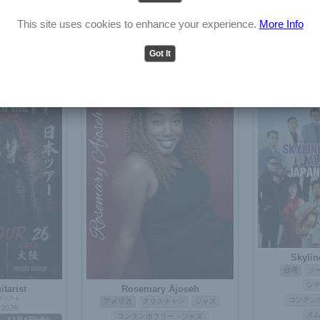
ザ・レイター・ザ・ベター
English
Japanese
アメリカ
ポストロック
This site uses cookies to enhance your experience.
More Info
ibre
オルタナティブ
ハードコア
パンク
Don ali
ップ / ラップ
日本
Got It
ク
ソウル
ブ
アーティスト
ア
Skylin
台湾
ジ
シ
tarist
Rosemary Ajoseh
タリスト
コンテン
アメリカ
クリスチャン
ジャズ
 2026
ス
コンテンポラリー・ジャズ