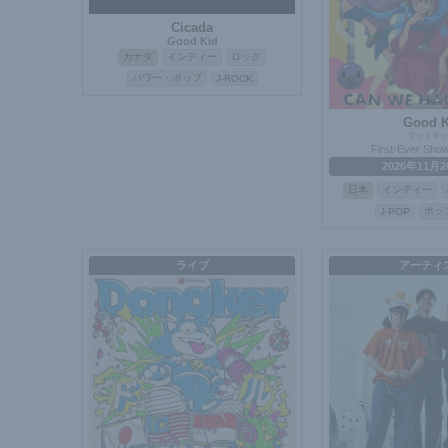
Cicada
Good Kid
カナダ
インディー
ロック
パワー・ポップ
J-ROCK
Good K
グッドキッ
First-Ever Show
2026年11月2
日本
インディー
ポッ
J-POP
ライブ
アーティ