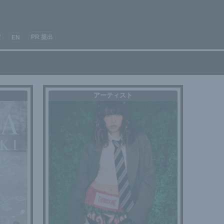
索
PR 提出
EN
アーティスト