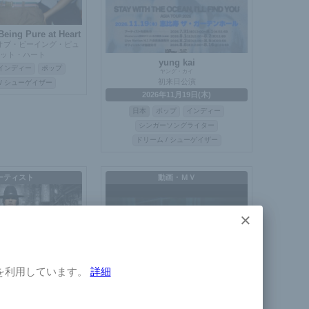
Being Pure at Heart
オブ・ビーイング・ピュ
ット・ハート
yung kai
インディー
ポップ
ヤング・カイ
初来日公演
/ シューゲイザー
2026年11月19日(木)
日本
ポップ
インディー
シンガーソングライター
ドリーム / シューゲイザー
ーティスト
動画・ＭＶ
×
×
を利用しています。
詳細
さよならペンギン