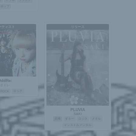
ポップ
ーティスト
リリース
OddRe:
オドレ
ロック
-ROCK
PLUVIA
SAKI
日本
ギター
ロック
メタル
インストルメンタル