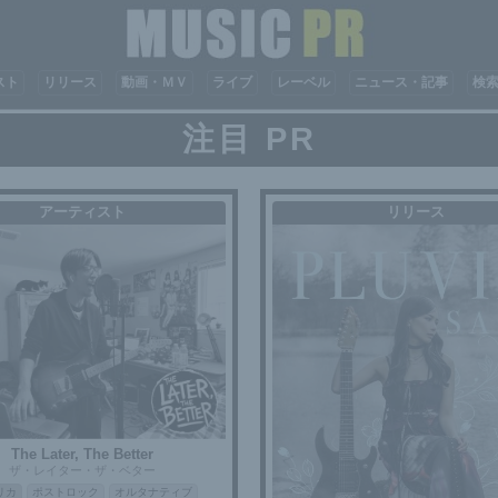
スト
リリース
動画・ＭＶ
ライブ
レーベル
ニュース・記事
検
注目 PR
アーティスト
リリース
The Later, The Better
ザ・レイター・ザ・ベター
リカ
ポストロック
オルタナティブ