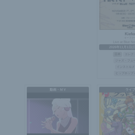
Kiefe
キーファ
Live at Blue N
2026年11月1日(
日本
エレク
ジャズ・フュ
インストルメ
ヒップホップ 
動画・ＭＶ
ライ