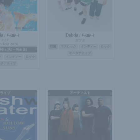
da / 다브다
Dabda / 다브다
ダブダ
ダブダ
n Tour 2026
韓国
マスロック
インディー
ロック
月6日(火)～9日(金)
オルタナティブ
ク
インディー
ロック
ルタナティブ
ライブ
アーティスト