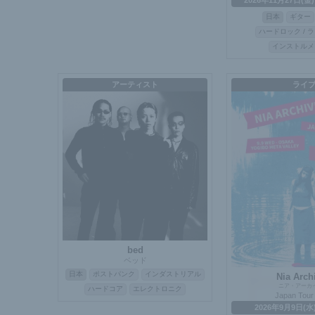
2026年11月27日(金
日本
ギター
ハードロック / 
インストルメ
アーティスト
ライ
bed
ベッド
日本
ポストパンク
インダストリアル
Nia Arch
ニア・アーカ
ハードコア
エレクトロニク
Japan Tour
2026年9月9日(水