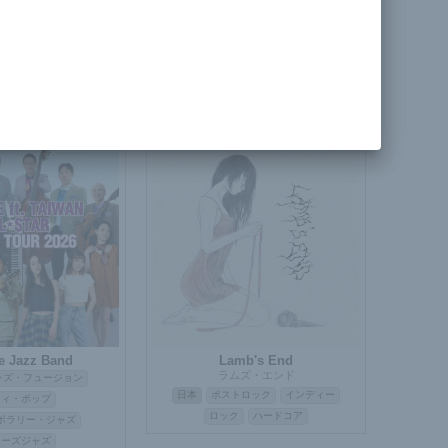
Ichiko Aoba
日本
シンガーソングライター
ボサノバ
ギター
アコースティック
 The Masthaz
J-POP
RnB
ーティスト
アーティスト
e Jazz Band
Lamb's End
ラムズ・エンド
ャズ・フュージョン
日本
ポストロック
インディー
ティ・ポップ
ロック
ハードコア
ポラリー・ジャズ
ムーズジャズ