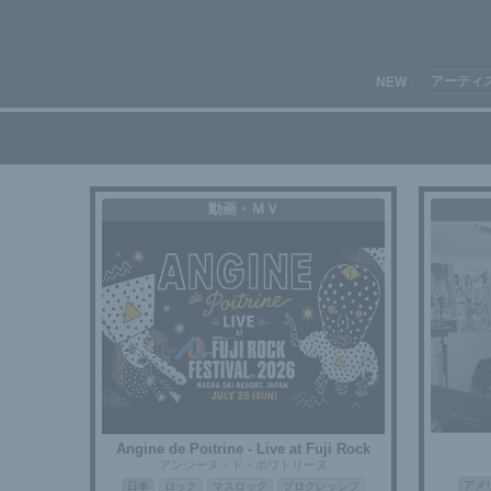
アーティ
NEW
動画・ＭＶ
Angine de Poitrine - Live at Fuji Rock
アンジーヌ・ド・ポワトリーヌ
アメ
日本
ロック
マスロック
プログレッシブ