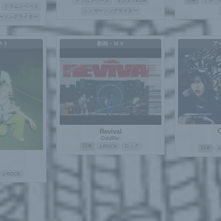
ドラムンベース
ダンス / EDM
ドラムンベース
シンガーソングライター
ーソングライター
スト
動画・ＭＶ
ア
Revival
OddRe:
日本
ロック
J-ROCK
日本
J
J-ROCK