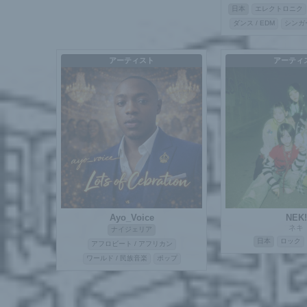
日本
エレクトロニク
ダンス / EDM
シンガ
アーティスト
アーティ
Ayo_Voice
NEK!
ネキ
ナイジェリア
日本
ロック
アフロビート / アフリカン
ワールド / 民族音楽
ポップ