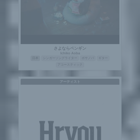
さよならペンギン
Ichiko Aoba
日本
シンガーソングライター
ボサノバ
ギター
アコースティック
アーティスト