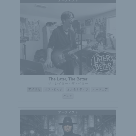
アーティスト
The Later, The Better
ザ・レイター・ザ・ベター
アメリカ
ポストロック
オルタナティブ
ハードコア
パンク
アーティスト