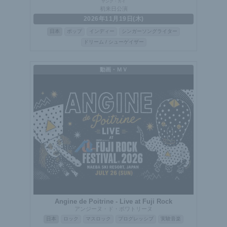
ヤング・カイ
初来日公演
2026年11月19日(木)
日本
ポップ
インディー
シンガーソングライター
ドリーム / シューゲイザー
動画・ＭＶ
Angine de Poitrine - Live at Fuji Rock
アンジーヌ・ド・ポワトリーヌ
日本
ロック
マスロック
プログレッシブ
実験音楽