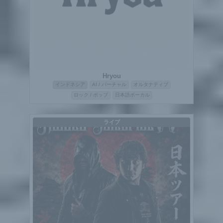
Hryou
インドネシア
AI / バーチャル
オルタナティブ
ロック / ポップ
日本語ボーカル
ライブ