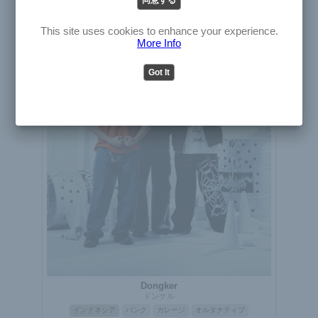
English
アーティスト
Japanese
This site uses cookies to enhance your experience.
More Info
Got It
Dongker
ドンケル
インドネシア
パンク
ガレージ
オルタナティブ