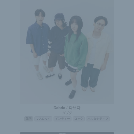
Dabda / 다브다
ダブダ
韓国
マスロック
インディー
ロック
オルタナティブ