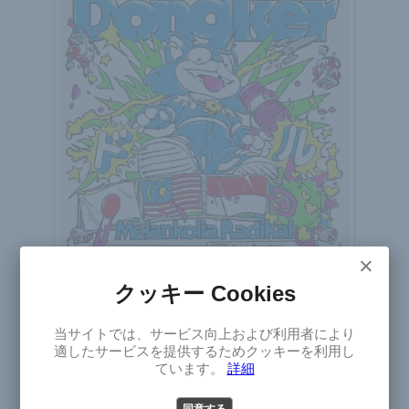
×
クッキー Cookies
×
Dongker
当サイトでは、サービス向上および利用者により
ドンケル
Select
適したサービスを提供するためクッキーを利用し
Japan Tour 2026
Version
ています。
詳細
2026年9月4日(金)～12日(土)
日本
パンク
ガレージ
オルタナティブ
パワー・ポップ
同意する