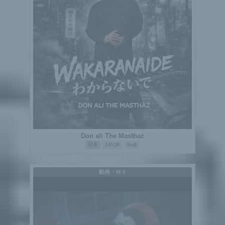
Don ali The Masthaz
日本
J-POP
RnB
動画・ＭＶ