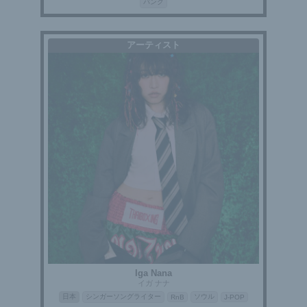
パンク
アーティスト
Iga Nana
イガ ナナ
日本
シンガーソングライター
ソウル
RnB
J-POP