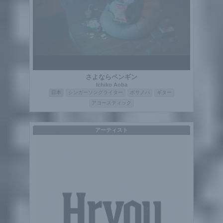
さよならペンギン
Ichiko Aoba
日本
シンガーソングライター
ボサノバ
ギター
アコースティック
アーティスト