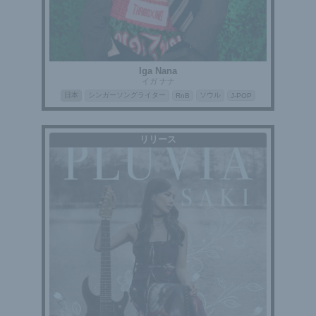
Iga Nana
イガ ナナ
日本
シンガーソングライター
ソウル
RnB
J-POP
リリース