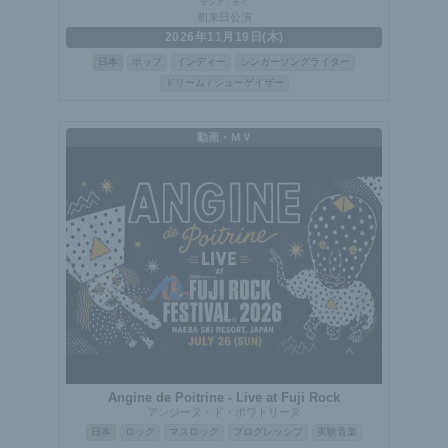
ヤング・カイ
初来日公演
2026年11月19日(木)
日本
ポップ
インディー
シンガーソングライター
ドリーム / シューゲイザー
動画・ＭＶ
Angine de Poitrine - Live at Fuji Rock
アンジーヌ・ド・ポワトリーヌ
日本
ロック
マスロック
プログレッシブ
実験音楽