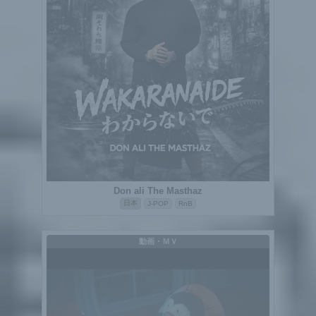
Don ali The Masthaz
日本
J-POP
RnB
動画・ＭＶ