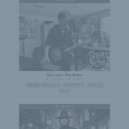
アーティスト
The Later, The Better
ザ・レイター・ザ・ベター
アメリカ
ポストロック
オルタナティブ
ハードコア
パンク
アーティスト