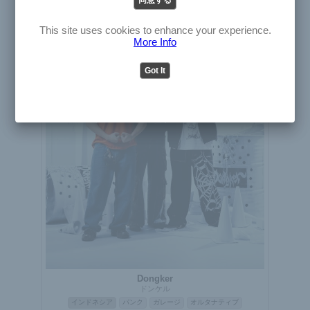
English
アーティスト
Japanese
This site uses cookies to enhance your experience.
More Info
Got It
Dongker
ドンケル
インドネシア
パンク
ガレージ
オルタナティブ