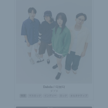
Dabda / 다브다
ダブダ
韓国
マスロック
インディー
ロック
オルタナティブ