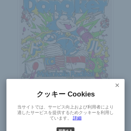
×
クッキー Cookies
×
Dongker
当サイトでは、サービス向上および利用者により
ドンケル
Select
適したサービスを提供するためクッキーを利用し
Japan Tour 2026
Version
ています。
詳細
2026年9月4日(金)～12日(土)
日本
パンク
ガレージ
オルタナティブ
パワー・ポップ
同意する