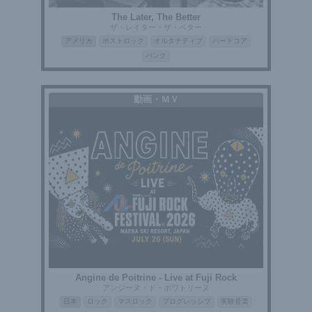
The Later, The Better
ザ・レイター・ザ・ベター
アメリカ
ポストロック
オルタナティブ
ハードコア
パンク
動画・ＭＶ
Angine de Poitrine - Live at Fuji Rock
アンジーヌ・ド・ポワトリーヌ
日本
ロック
マスロック
プログレッシブ
実験音楽