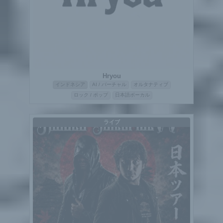
Hryou
インドネシア
AI / バーチャル
オルタナティブ
ロック / ポップ
日本語ボーカル
ライブ