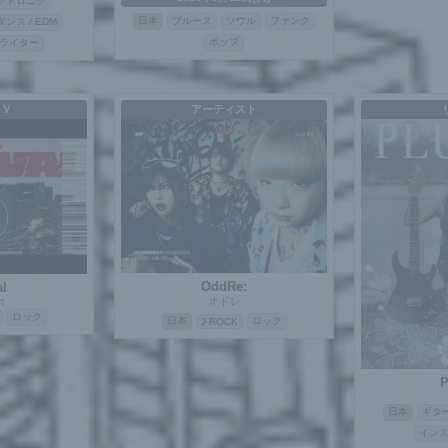
クトロニク
日本
ブルース
ソウル
ファンク
ダンス / EDM
ポップ
ライター
ＭＶ
アーティスト
OddRe:
al
:
オドレ
ロック
日本
ロック
J-ROCK
P
日本
ギタ
イン