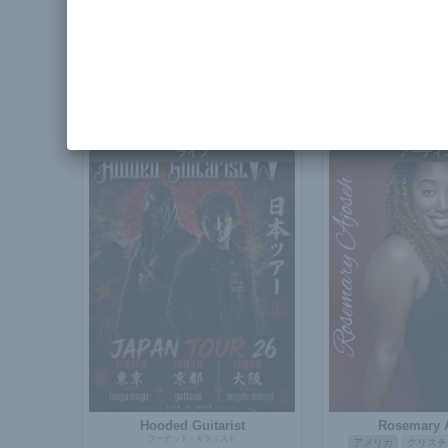
ザ・レイター・
アメリカ
ポ
Mundo Libre
オルタナティブ
ハー
スペイン
ヒップホップ / ラップ
ラテン
ファンク
ソウル
ライブ
アーティ
Hooded Guitarist
Rosemary 
フーデッド・ギタリスト
アメリカ
クリスチ