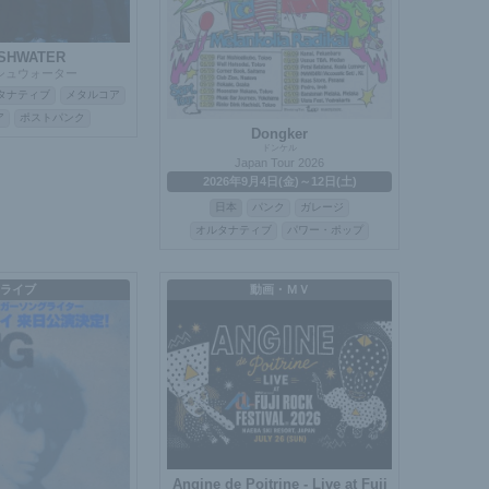
SHWATER
シュウォーター
タナティブ
メタルコア
ア
ポストパンク
Dongker
ドンケル
Japan Tour 2026
2026年9月4日(金)～12日(土)
日本
パンク
ガレージ
オルタナティブ
パワー・ポップ
ライブ
動画・ＭＶ
Angine de Poitrine - Live at Fuji