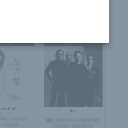
hiko Aoba
ガーソングライター
Hryou
ター
アコースティック
インドネシア
AI / バーチャル
オルタナティブ
ロック / ポップ
日本語ボーカル
ーティスト
アーティスト
mb's End
bed
ズ・エンド
ベッド
トロック
インディー
日本
ポストパンク
インダストリアル
ハードコア
ハードコア
エレクトロニク