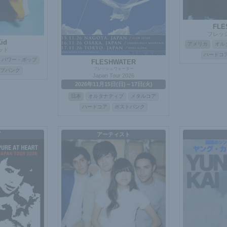
FLE
フレッ
id
アメリカ
オル
ッド
ハードコ
パワー・ポップ
FLESHWATER
フレッシュウォーター
プパンク
Japan Tour 2026
2026年11月15日(日)～17日(火)
日本
オルタナティブ
メタルコア
ハードコア
ポストパンク
ブ
アーティスト