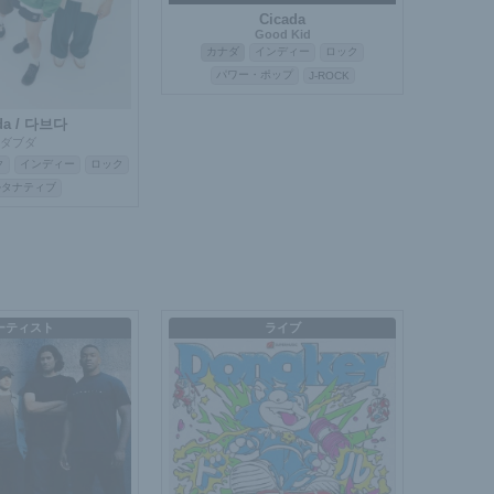
Cicada
Good Kid
カナダ
インディー
ロック
パワー・ポップ
J-ROCK
da / 다브다
ダブダ
ク
インディー
ロック
ルタナティブ
ーティスト
ライブ