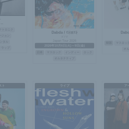
r
ァー
クトロニク
Dabda / 다브다
Dab
ージョン
ダブダ
Japan Tour 2026
ンタル
韓国
マスロッ
2026年10月6日(火)～9日(金)
/ ラップ
オ
日本
マスロック
インディー
ロック
オルタナティブ
スト
ライブ
ア