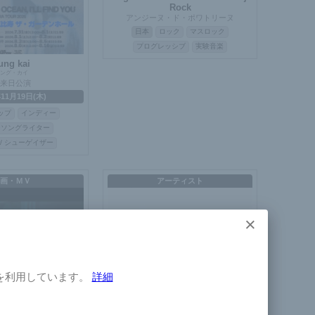
Rock
アンジーヌ・ド・ポワトリーヌ
日本
ロック
マスロック
プログレッシブ
実験音楽
ung kai
ング・カイ
来日公演
年11月19日(木)
ップ
インディー
ーソングライター
/ シューゲイザー
画・ＭＶ
アーティスト
×
×
を利用しています。
詳細
ならペンギン