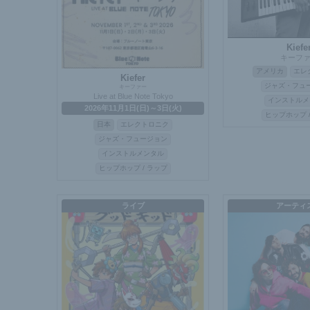
Kiefe
キーフ
アメリカ
エレ
Kiefer
ジャズ・フュ
キーファー
Live at Blue Note Tokyo
インストルメ
2026年11月1日(日)～3日(火)
ヒップホップ 
日本
エレクトロニク
ジャズ・フュージョン
インストルメンタル
ヒップホップ / ラップ
ライブ
アーティ