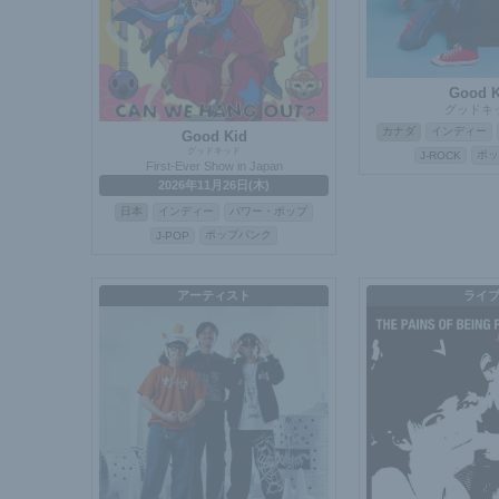
Good K
グッドキ
カナダ
インディー
Good Kid
グッドキッド
ポッ
J-ROCK
First-Ever Show in Japan
2026年11月26日(木)
日本
インディー
パワー・ポップ
ポップパンク
J-POP
アーティスト
ライ