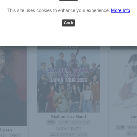
ザ・ベター
Ic
English
Japanese
日本
シン
ストロック
This site uses cookies to enhance your experience.
More Info
ボサノバ
ギ
ドコア
パンク
Don ali The Masthaz
日本
J-POP
RnB
Got It
スト
アーティスト
ア
Skyline Jazz Band
La
ラム
台湾
ジャズ・フュージョン
日本
ポス
シティ・ポップ
Ajoseh
ロック
コンテンポラリー・ジャズ
ャン
ジャズ