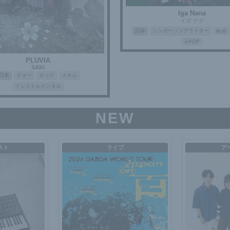
Iga Nana
イガ ナナ
日本
シンガーソングライター
RnB
J-POP
PLUVIA
SAKI
日本
ギター
ロック
メタル
インストルメンタル
NEW
スト
ライブ
ア