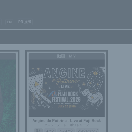
索
PR 提出
EN
動画・ＭＶ
Angine de Poitrine - Live at Fuji Rock
アンジーヌ・ド・ポワトリーヌ
日本
ロック
マスロック
プログレッシブ