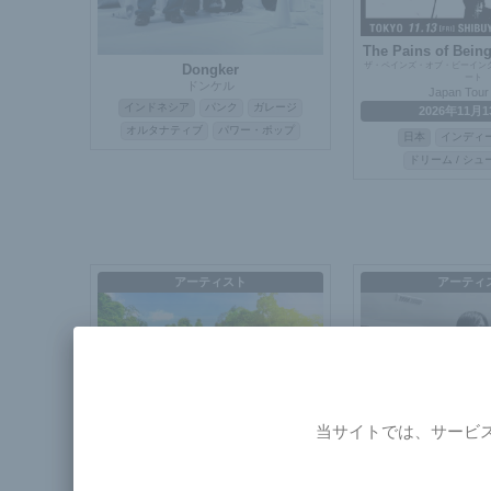
The Pains of Being
ザ・ペインズ・オブ・ビーイン
Dongker
ート
ドンケル
Japan Tour
インドネシア
パンク
ガレージ
2026年11月1
オルタナティブ
パワー・ポップ
日本
インディ
ドリーム / シ
アーティスト
アーティ
当サイトでは、サービ
The Later, Th