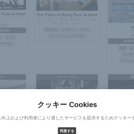
 Pure at Heart
The Pains of Being Pure at Heart
グ・ピュア・アット・ハ
ザ・ペインズ・オブ・ビーイング・ピュ
ア・アット・ハート
 2026
y
アメリカ
インディー
ポップ
3日(金)
ヤ
初
ドリーム / シューゲイザー
ー
ポップ
2026
ューゲイザー
日本
ポ
シンガ
ドリーム 
スト
アーティスト
動
クッキー Cookies
ス向上および利用者により適したサービスを提供するためクッキー
Select Version
e Better
さよ
同意する