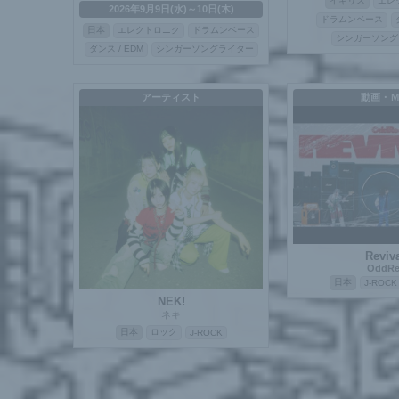
イギリス
エレ
2026年9月9日(水)～10日(木)
ドラムンベース
日本
エレクトロニク
ドラムンベース
シンガーソング
ダンス / EDM
シンガーソングライター
アーティスト
動画・
Reviv
OddRe
日本
J-ROCK
NEK!
ネキ
日本
ロック
J-ROCK