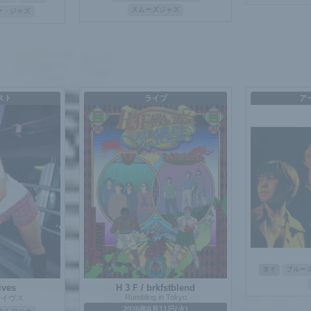
スムーズジャズ
ー・ジャズ
スト
ライブ
ア
タイ
ブルー
ives
H 3 F / brkfstblend
Rumbling in Tokyo
カイヴス
2026年8月11日(火)